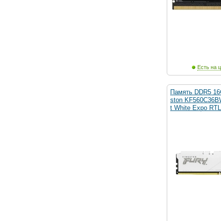
Есть на ц
Память DDR5 16
ston KF560C36B
t White Expo RT