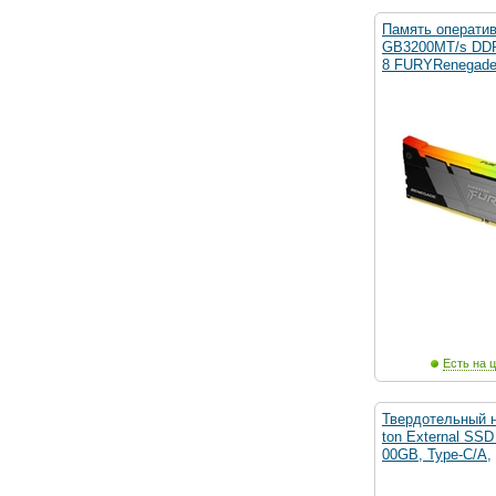
Память оператив
GB3200MT/s DD
8 FURYRenegad
Есть на ц
Твердотельный н
ton External SS
00GB, Type-C/A,