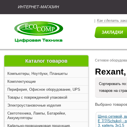
ИНТЕРНЕТ-МАГАЗИН
Как сделать зак
|
Каталог товаров
Сетевое оборудова
Rexant
Компьютеры, Ноутбуки, Планшеты
Комплектующие
Сортировать по
Периферия, Офисное оборудование, UPS
товаров на стр
Товары с поврежденной упаковкой
Выбрано товаров
Электроустановочные изделия
Светотехника, Лампы, Батарейки,
Шнур сетевой, в
Аккумуляторы
Е 7/7(Schuko) - 
3, кабель 3x1,5
Кабельно-проводниковая продукция,