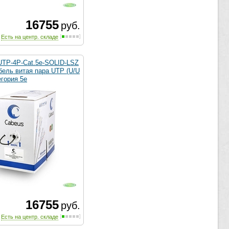
16755
руб.
Есть на центр. складе
UTP-4P-Cat.5e-SOLID-LSZ
бель витая пара UTP (U/U
егория 5e
16755
руб.
Есть на центр. складе