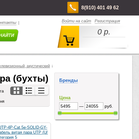
8(910) 401 49 62
Войти на сайт
Регистрация
онтакты
|
0 р.
↓
елевизионный, акустический
ра (бухты)
Бренды
га
Цена
дня
—
руб.
UTP-4P-Cat.5e-SOLID-GY-
абель витая пара UTP (U/
тегория 5