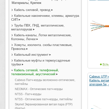
Материалы, Крепеж
Кабель силовой, провод
Кабельные наконечники, клеммы, арматура
СИП
Трубы ПВХ, ПНД, металлические,
металлорукав
Кабель-каналы, Лотки металлические,
Колонны, Лючки
Хомуты, изолента. скобы пластиковые,
Проволка
Кабельный инструмент
Кабельные муфты и термоусадочные
трубки
Есть
Кабель сетевой, телефонный,
телевизионный, акустический
Cabeus UTP-
Cabeus Патч-корды волоконно-оптические,
Кабель витая
пигтейлы
атегория 5e, 
NEOMAX - Оптические патч-корды
NTSS - Патч-корды
NTSS - Оптические патч-корды, пигтейлы
Skynet Экранированная витая пара (FTP)
(бухты)