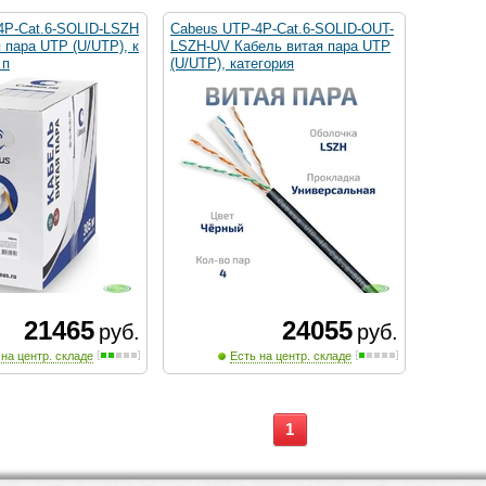
4P-Cat.6-SOLID-LSZH
Cabeus UTP-4P-Cat.6-SOLID-OUT-
 пара UTP (U/UTP), к
LSZH-UV Кабель витая пара UTP
 п
(U/UTP), категория
21465
24055
руб.
руб.
 на центр. складе
Есть на центр. складе
1