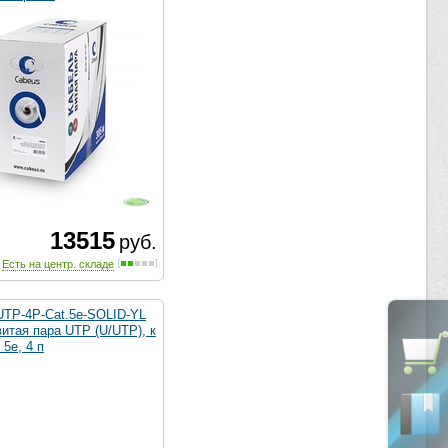
13515
руб.
Есть на центр. складе
UTP-4P-Cat.5e-SOLID-YL
итая пара UTP (U/UTP), к
 5e, 4 п