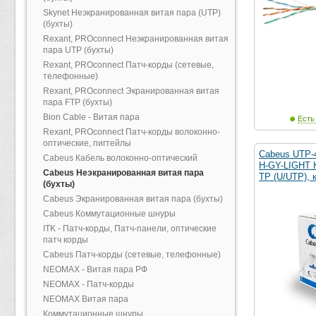
Skynet Неэкранированная витая пара (UTP)
(бухты)
Rexant, PROconnect Неэкранированная витая
пара UTP (бухты)
Rexant, PROconnect Патч-корды (сетевые,
телефонные)
Rexant, PROconnect Экранированная витая
пара FTP (бухты)
Bion Cable - Витая пара
Есть
Rexant, PROconnect Патч-корды волоконно-
оптические, пигтейлы
Cabeus UTP-
Cabeus Кабель волоконно-оптический
H-GY-LIGHT 
Cabeus Неэкранированная витая пара
TP (U/UTP), 
(бухты)
Cabeus Экранированная витая пара (бухты)
Cabeus Коммутационные шнуры
ITK - Патч-корды, Патч-панели, оптические
патч корды
Cabeus Патч-корды (сетевые, телефонные)
NEOMAX - Витая пара РФ
NEOMAX - Патч-корды
NEOMAX Витая пара
Коммутационные шнуры