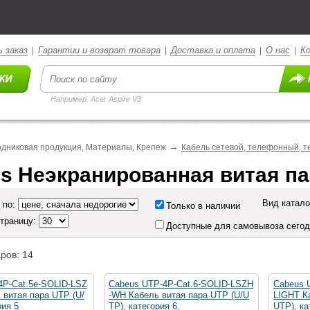
 заказ
Гарантии и возврат товара
Доставка и оплата
О нас
К
|
|
|
|
Например: Acer Aspire V3
→
дниковая продукция, Материалы, Крепеж
Кабель сетевой, телефонный, т
s Неэкранированная витая па
Вид катало
 по:
Только в наличии
страницу:
Доступные для самовывоза сего
ров: 14
4P-Cat.5e-SOLID-LSZ
Cabeus UTP-4P-Cat.6-SOLID-LSZH
Cabeus 
 витая пара UTP (U/
-WH Кабель витая пара UTP (U/U
LIGHT К
рия 5
TP), категория 6,
UTP), ка