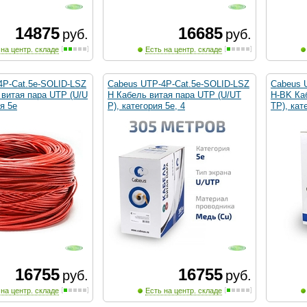
14875
16685
руб.
руб.
 на центр. складе
Есть на центр. складе
4P-Cat.5e-SOLID-LSZ
Cabeus UTP-4P-Cat.5e-SOLID-LSZ
Cabeus 
витая пара UTP (U/U
H Кабель витая пара UTP (U/UT
H-BK Ка
ия 5e
P), категория 5e, 4
TP), кат
16755
16755
руб.
руб.
 на центр. складе
Есть на центр. складе