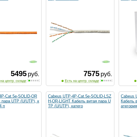
5495
7575
руб.
руб.
 на центр. складе
Есть на центр. складе
4P-Cat.5e-SOLID-OR
Cabeus UTP-4P-Cat.5e-SOLID-LSZ
Cabeus 
 пара UTP (U/UTP), к
H-OR-LIGHT Кабель витая пара U
Кабель в
4 п
TP (U/UTP), катего
атегория