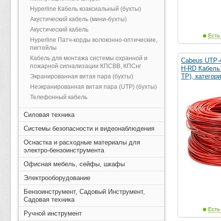
Hyperline Кабель коаксиальный (бухты)
Акустический кабель (мини-бухты)
Акустический кабель
Есть
Hyperline Патч-корды волоконно-оптические,
пигтейлы
Кабель для монтажа системы охранной и
Cabeus UTP-
пожарной сигнализации КПСВВ, КПСнг
H-RD Кабель 
TP), категор
Экранированная витая пара (бухты)
Неэкранированная витая пара (UTP) (бухты)
Телефонный кабель
Силовая техника
Системы безопасности и видеонаблюдения
Оснастка и расходные материалы для
электро-бензоинструмента
Офисная мебель, сейфы, шкафы
Электрооборудование
Бензоинструмент, Садовый Инструмент,
Садовая техника
Есть
Ручной инструмент