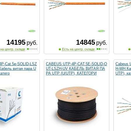
14195
14845
руб.
руб.
 на центр. складе
Есть на центр. складе
4P-Cat.5e-SOLID-LSZ
CABEUS UTP-4P-CAT.5E-SOLID-O
Cabeus 
Кабель витая пара U
UT-LSZH-UV КАБЕЛЬ ВИТАЯ ПА
H-WH Ка
катего
РА UTP (U/UTP), КАТЕГОРИ
UTP), ка