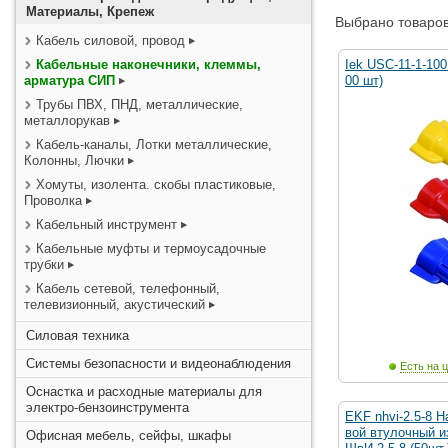
Материалы, Крепеж
Выбрано товаров
Кабель силовой, провод
Кабельные наконечники, клеммы,
Iek USC-11-1-100
арматура СИП
00 шт)
Трубы ПВХ, ПНД, металлические,
металлорукав
Кабель-каналы, Лотки металлические,
Колонны, Лючки
Хомуты, изолента. скобы пластиковые,
Проволка
Кабельный инструмент
Кабельные муфты и термоусадочные
трубки
Кабель сетевой, телефонный,
телевизионный, акустический
Силовая техника
Системы безопасности и видеонаблюдения
Есть на ц
Оснастка и расходные материалы для
электро-бензоинструмента
EKF nhvi-2.5-8 
вой втулочный 
Офисная мебель, сейфы, шкафы