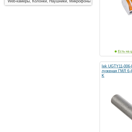
Web-камеры, Колонки, Наушники, Микрофоны
Есть на ц
Iek UGTY11-006-
луженая ГМЛ 6-4
K