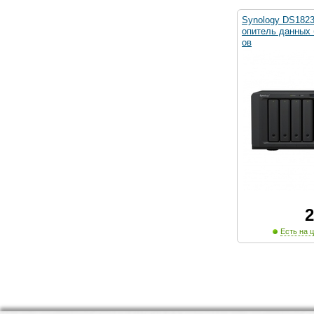
Synology DS1823
опитель данных 
ов
2
Есть на ц