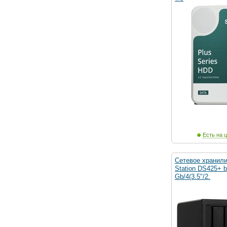
Есть на ц
Сетевое хранили
Station DS425+ bl
Gb/4(3.5"/2.