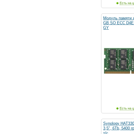
Есть на ц
Модуль памяти 
GB SO ECC D4E
GY
Есть на ц
Synology HAT33
3,5", 6Tb, 5400 
т/с