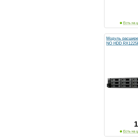
Есть на ц
Модуль расшир
NO HDD RX122
1
Есть на ц