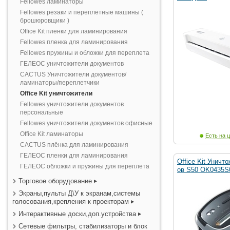
Fellowes ламинаторы
Fellowes резаки и переплетные машины (
брошюровщики )
Office Kit пленки для ламинирования
Fellowes пленка для ламинирования
Fellowes пружины и обложки для переплета
ГЕЛЕОС уничтожители документов
CACTUS Уничтожители документов/
ламинаторы/переплетчики
Office Kit уничтожители
Fellowes уничтожители документов
персональные
Fellowes уничтожители документов офисные
Office Kit ламинаторы
Есть на ц
CACTUS плёнка для ламинирования
ГЕЛЕОС пленки для ламинирования
Office Kit Уничт
ГЕЛЕОС обложки и пружины для переплета
ов S50 OK0435S0
Торговое оборудование
Экраны,пульты Д\У к экранам,системы
голосования,крепления к проекторам
Интерактивные доски,доп.устройства
Сетевые фильтры, стабилизаторы и блок