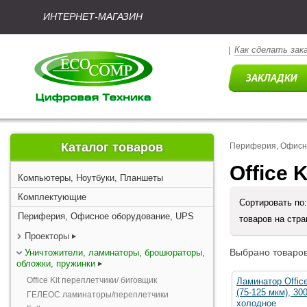
ИНТЕРНЕТ-МАГАЗИН
Как сделать зак
|
Каталог товаров
Периферия, Офисн
Office 
Компьютеры, Ноутбуки, Планшеты
Комплектующие
Сортировать по
Периферия, Офисное оборудование, UPS
товаров на стр
Проекторы
Выбрано товаров
Уничтожители, ламинаторы, брошюраторы,
обложки, пружинки
Office Kit переплетчики/ биговщик
Ламинатор Office
(75-125 мкм), 30
ГЕЛЕОС ламинаторы/переплетчики
холодное