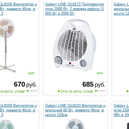
GL8106 Вентилятор н
Galaxy LINE GL8172 Тепловентил
Galaxy 
Вт, диаметр 40см, в
ятор 2000 Вт, 2 режима работы (1
апольный
 3
000 Вт и 2000 Вт
ысота 12
670
685
руб.
руб.
 на центр. складе
Есть на центр. складе
GL8109 Вентилятор н
Galaxy LINE GL8103 Вентилятор н
Galaxy 
Вт, диаметр 40см, в
апольный 60 Вт, диаметр 40см, в
ятор 150
 3
ысота 120см,
0Вт и 15