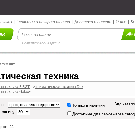
 заказ
Гарантии и возврат товара
Доставка и оплата
О нас
К
|
|
|
|
Например: Acer Aspire V3
↓
 техника
тическая техника
ая техника FIRST
Климатическая техника Dux
ая техника Galaxy
Вид катало
 по:
Только в наличии
страницу:
Доступные для самовывоза сего
ров: 11