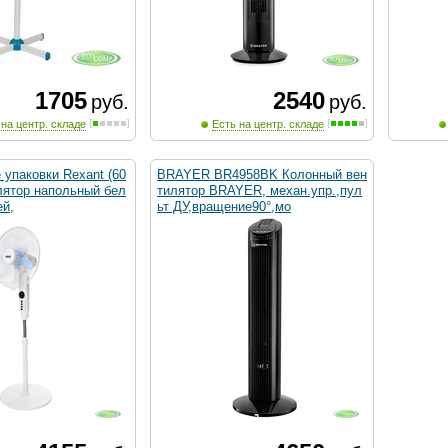
1705
2540
руб.
руб.
 на центр. складе
Есть на центр. складе
упаковки Rexant (60
BRAYER BR4958BK Колонный вен
лятор напольный бел
тилятор BRAYER, механ.упр.,пул
ей,
ьт ДУ,вращение90°,мо