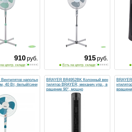
910
915
руб.
руб.
 на центр. складе
Есть на центр. складе
 Вентилятор напольн
BRAYER BR4952BK Колонный вен
BRAYER
м, 40 Вт, белый/сини
тилятор BRAYER, механич.упр., в
нтилято
ращение 90°, мощно
вращени