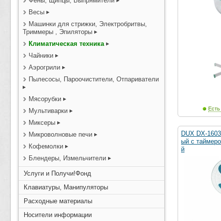
Фены, Щипцы, Выпрямители
Весы
Машинки для стрижки, Электробритвы,
Триммеры , Эпиляторы
Климатическая техника
Чайники
Аэрогрили
Пылесосы, Пароочистители, Отпариватели
Мясорубки
Есть
Мультиварки
Миксеры
DUX DX-1603
Микроволновые печи
ый с таймеро
Кофемолки
й
Блендеры, Измельчители
Услуги и Получи!Фонд
Клавиатуры, Манипуляторы
Расходные материалы
Носители информации