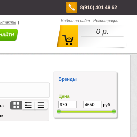
8(910) 401 49 62
Войти на сайт
Регистрация
онтакты
|
0 р.
Бренды
Цена
—
руб.
га
дня