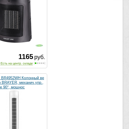
1165
руб.
Есть на центр. складе
 BR4952WH Колонный ве
р BRAYER, механич.упр.,
е 90°, мощнос