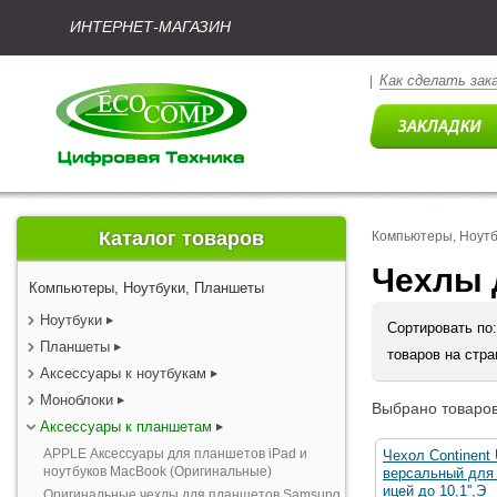
ИНТЕРНЕТ-МАГАЗИН
Как сделать зак
|
Каталог товаров
Компьютеры, Ноут
Чехлы 
Компьютеры, Ноутбуки, Планшеты
Ноутбуки
Сортировать по
Планшеты
товаров на стр
Аксессуары к ноутбукам
Моноблоки
Выбрано товаров
Аксессуары к планшетам
APPLE Аксессуары для планшетов iPad и
Чехол Continent
ноутбуков MacBook (Оригинальные)
версальный для 
ицей до 10,1'',Э
Оригинальные чехлы для планшетов Samsung