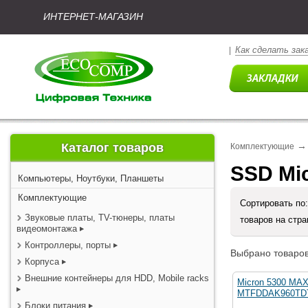
ИНТЕРНЕТ-МАГАЗИН
Как сделать зак
|
→
Каталог товаров
Комплектующие
SSD Mi
Компьютеры, Ноутбуки, Планшеты
Комплектующие
Сортировать по
Звуковые платы, TV-тюнеры, платы
товаров на стр
видеомонтажа
Контроллеры, порты
Выбрано товаров
Корпуса
Внешние контейнеры для HDD, Mobile racks
Micron 5300 MA
MTFDDAK960TD
Блоки питания