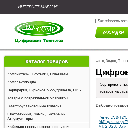
ИНТЕРНЕТ-МАГАЗИН
Как сделать зак
|
Каталог товаров
Фото, Видео, Телев
Цифров
Компьютеры, Ноутбуки, Планшеты
Комплектующие
Сортировать по
Периферия, Офисное оборудование, UPS
товаров на стр
Товары с поврежденной упаковкой
Выбрано товаров
Электроустановочные изделия
Светотехника, Лампы, Батарейки,
Perfeo DVB-T2/C
Аккумуляторы
AM" для цифр.TV
MI, 2 USB, Dolb
Кабельно-проводниковая продукция,