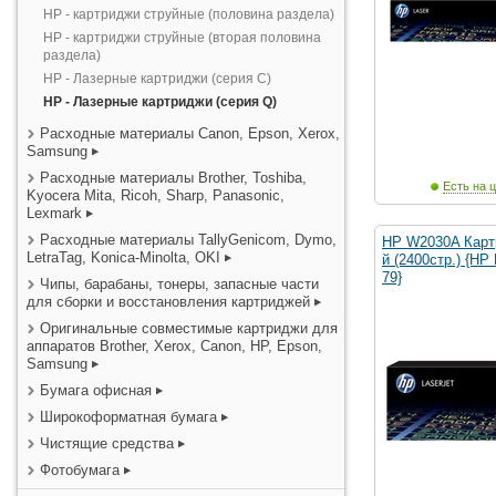
HP - картриджи струйные (половина раздела)
HP - картриджи струйные (вторая половина
раздела)
HP - Лазерные картриджи (серия С)
HP - Лазерные картриджи (серия Q)
Расходные материалы Canon, Epson, Xerox,
Samsung
Расходные материалы Brother, Toshiba,
Есть на ц
Kyocera Mita, Ricoh, Sharp, Panasonic,
Lexmark
Расходные материалы TallyGenicom, Dymo,
HP W2030A Карт
LetraTag, Konica-Minolta, OKI
й (2400стр.) {H
79}
Чипы, барабаны, тонеры, запасные части
для сборки и восстановления картриджей
Оригинальные совместимые картриджи для
аппаратов Brother, Xerox, Canon, HP, Epson,
Samsung
Бумага офисная
Широкоформатная бумага
Чистящие средства
Фотобумага