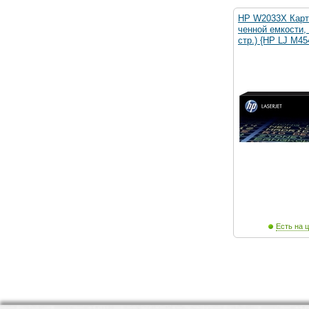
HP W2033X Карт
ченной емкости,
стр.) {HP LJ M45
Есть на ц