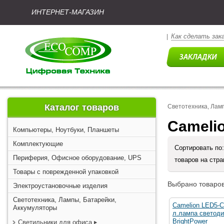
ИНТЕРНЕТ-МАГАЗИН
Как сделать зак
|
Каталог товаров
Светотехника, Лам
Cameli
Компьютеры, Ноутбуки, Планшеты
Комплектующие
Сортировать по
Периферия, Офисное оборудование, UPS
товаров на стр
Товары с поврежденной упаковкой
Выбрано товаров
Электроустановочные изделия
Светотехника, Лампы, Батарейки,
Camelion LED5-C
Аккумуляторы
л.лампа светоди
BrightPower
Светильники для офиса