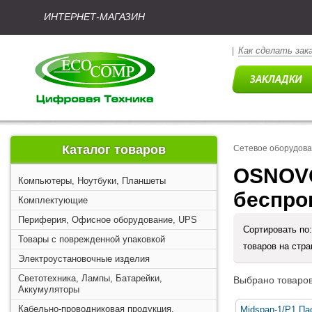
ИНТЕРНЕТ-МАГАЗИН
Как сделать зак
|
Каталог товаров
Сетевое оборудова
OSNOVO
Компьютеры, Ноутбуки, Планшеты
беспро
Комплектующие
Периферия, Офисное оборудование, UPS
Сортировать по
Товары с поврежденной упаковкой
товаров на стр
Электроустановочные изделия
Светотехника, Лампы, Батарейки,
Выбрано товаров
Аккумуляторы
Кабельно-проводниковая продукция,
Midspan-1/P1 П