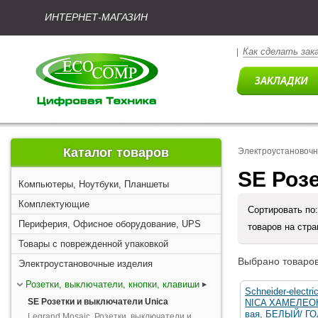
ИНТЕРНЕТ-МАГАЗИН
Как сделать зак
|
Каталог товаров
Электроустановоч
SE Роз
Компьютеры, Ноутбуки, Планшеты
Комплектующие
Сортировать по
Периферия, Офисное оборудование, UPS
товаров на стр
Товары с поврежденной упаковкой
Выбрано товаров
Электроустановочные изделия
Розетки, выключатели, кнопки, клавиши
Schneider-electr
SE Розетки и выключатели Unica
NICA ХАМЕЛЕОН
вая, БЕЛЫЙ/ Г
Legrand Mosaic. Розетки, выключатели и