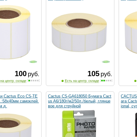
100
105
руб.
руб.
 на центр. складе
Есть на центр. складе
ки Cactus Eco CS-TE
Cactus CS-GA618050 Бумага Cact
CACTUS
.:58x40мм самоклей.
us A6/180г/м2/50л./белый, глянце
ага Cac
м д.
вое для струйной
ional, с