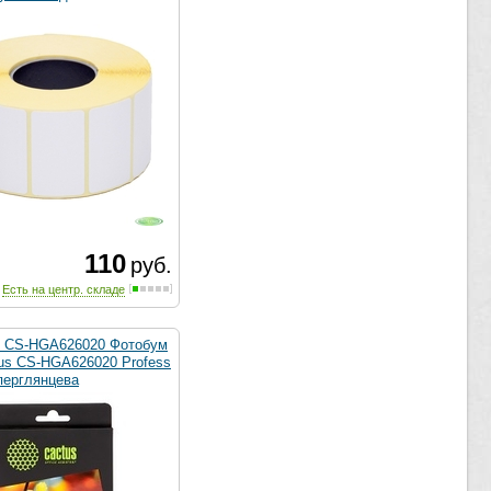
110
руб.
Есть на центр. складе
 CS-HGA626020 Фотобум
tus CS-HGA626020 Profess
уперглянцева