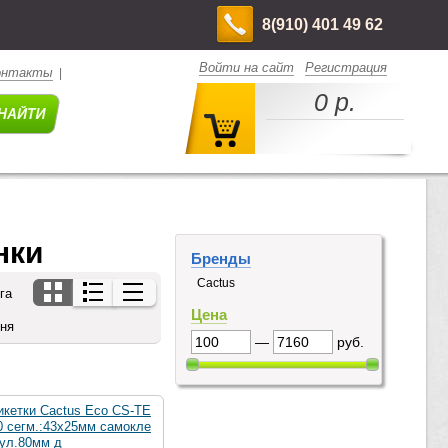
8(910) 401 49 62
Войти на сайт
Регистрация
онтакты
|
0 р.
нки
Бренды
Cactus
га
Цена
дня
—
руб.
икетки Cactus Eco CS-TE
0 сегм.:43x25мм самокле
рул.80мм д