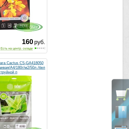
160
руб.
Есть на центр. складе
ага Cactus CS-GA418050
евая/A4/180г/м2/50л./бел
струйной п