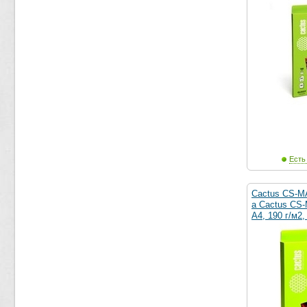
Есть
Cactus CS-M
а Cactus CS
A4, 190 г/м2,