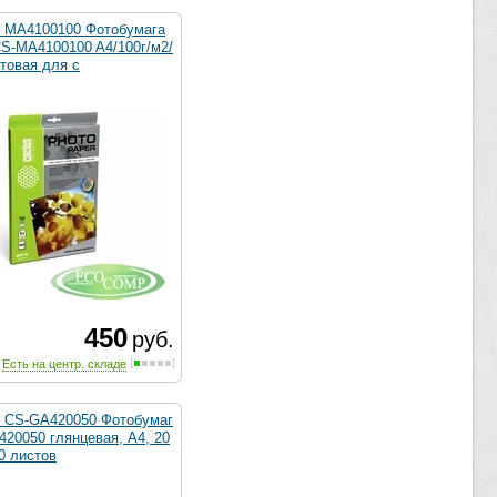
MA4100100 Фотобумага
CS-MA4100100 A4/100г/м2/
товая для с
450
руб.
Есть на центр. складе
CS-GA420050 Фотобумаг
420050 глянцевая, А4, 20
50 листов