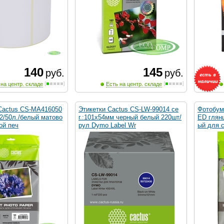
140
145
руб.
руб.
 на центр. складе
Есть на центр. складе
Cactus CS-MA416050
Этикетки Cactus CS-LW-99014 се
Фотобум
2/50л./белый матово
г.:101x54мм черный белый 220шт/
ED глянц
ой печ
рул Dymo Label Wr
ый для 