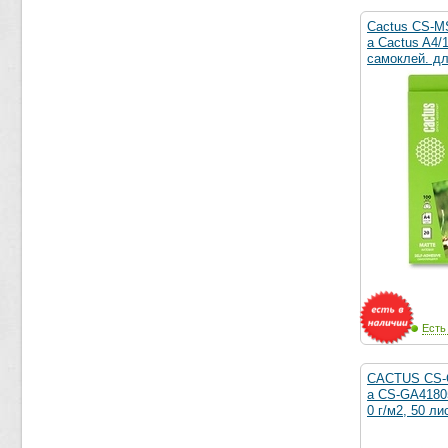
Cactus CS-M
а Cactus A4/
самоклей. дл
Есть
CACTUS CS-
а CS-GA41805
0 г/м2, 50 ли