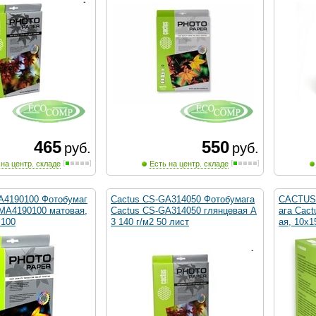
465
550
руб.
руб.
 на центр. складе
Есть на центр. складе
A4190100 Фотобумаг
Cactus CS-GA314050 Фотобумага
CACTUS 
-MA4190100 матовая,
Cactus CS-GA314050 глянцевая А
ага Cac
 100
3 140 г/м2 50 лист
ая, 10x1