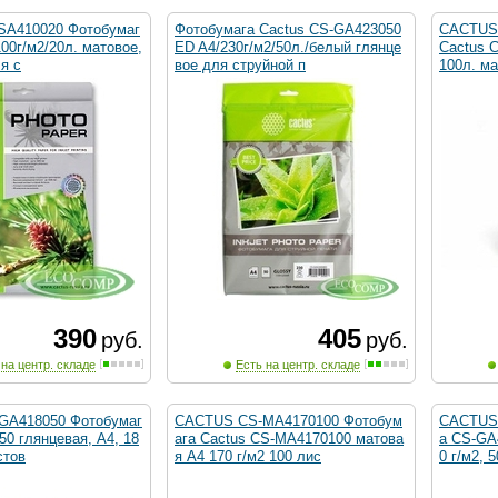
SA410020 Фотобумаг
Фотобумага Cactus CS-GA423050
CACTUS 
100г/м2/20л. матовое,
ED A4/230г/м2/50л./белый глянце
Cactus 
я с
вое для струйной п
100л. ма
390
405
руб.
руб.
 на центр. складе
Есть на центр. складе
GA418050 Фотобумаг
CACTUS CS-MA4170100 Фотобум
CACTUS 
0 глянцевая, А4, 18
ага Cactus CS-MA4170100 матова
а CS-GA
стов
я A4 170 г/м2 100 лис
0 г/м2, 