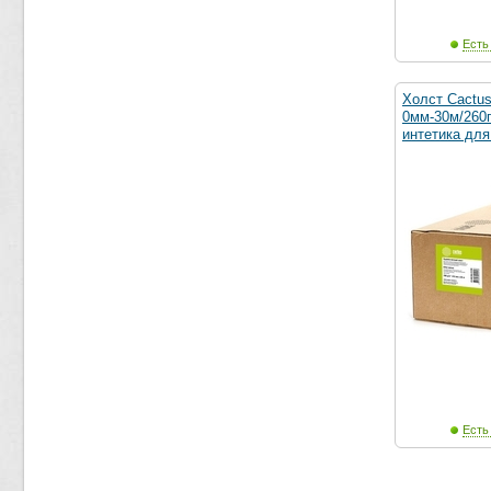
Есть
Холст Cactu
0мм-30м/260г
интетика для
Есть