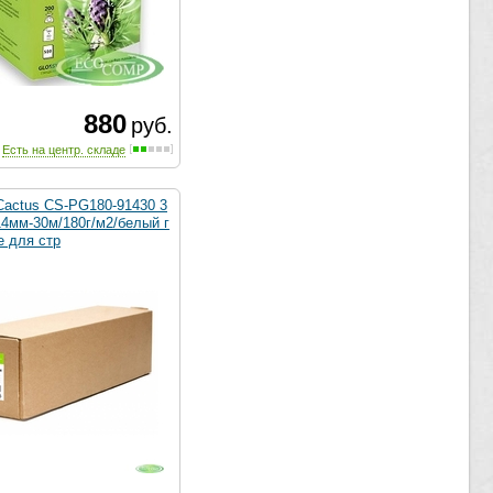
880
руб.
Есть на центр. складе
Cactus CS-PG180-91430 3
14мм-30м/180г/м2/белый г
е для стр