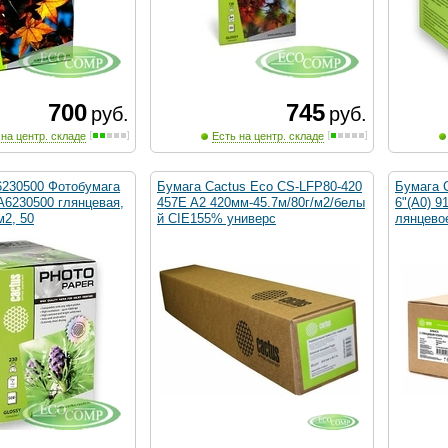
700
745
руб.
руб.
 на центр. складе
Есть на центр. складе
230500 Фотобумага
Бумага Cactus Eco CS-LFP80-420
Бумага 
A6230500 глянцевая,
457E A2 420мм-45.7м/80г/м2/белы
6"(A0) 9
м2, 50
й CIE155% универс
лянцево