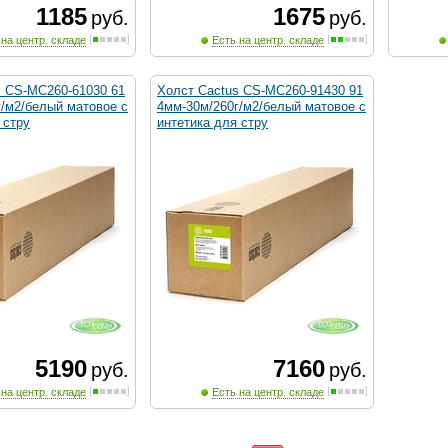
1185
1675
руб.
руб.
 на центр. складе
Есть на центр. складе
s CS-MC260-61030 61
Холст Cactus CS-MC260-91430 91
/м2/белый матовое с
4мм-30м/260г/м2/белый матовое с
 стру
интетика для стру
5190
7160
руб.
руб.
 на центр. складе
Есть на центр. складе