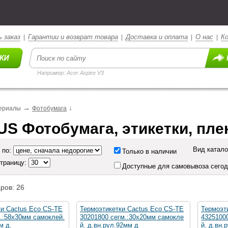
 заказ
Гарантии и возврат товара
Доставка и оплата
О нас
К
|
|
|
|
Например: Acer Aspire V3
→
↓
ериалы
Фотобумага
S Фотобумага, этикетки, пле
Вид катало
 по:
Только в наличии
страницу:
Доступные для самовывоза сего
ров: 26
ки Cactus Eco CS-TE
Термоэтикетки Cactus Eco CS-TE
Термоэт
.:58x30мм самоклей.
30201800 сегм.:30x20мм самокле
4325100
м д.
й. д.вн.рул.92мм д
й. д.вн.