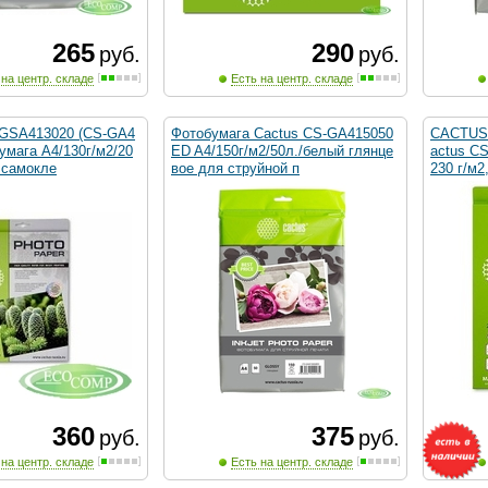
265
290
руб.
руб.
 на центр. складе
Есть на центр. складе
GSA413020 (CS-GA4
Фотобумага Cactus CS-GA415050
CACTUS 
умага A4/130г/м2/20
ED A4/150г/м2/50л./белый глянце
actus C
 самокле
вое для струйной п
230 г/м2
360
375
руб.
руб.
 на центр. складе
Есть на центр. складе