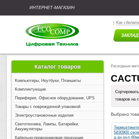
ИНТЕРНЕТ-МАГАЗИН
Как сделать
|
Каталог товаров
Расходные мат
CACTU
Компьютеры, Ноутбуки, Планшеты
Комплектующие
Сортировать
Периферия, Офисное оборудование, UPS
товаров на 
Товары с поврежденной упаковкой
Выбрано това
Электроустановочные изделия
Светотехника, Лампы, Батарейки,
Термоэтикет
Аккумуляторы
5830900 сегм
д.вн.рул.80м
Кабельно-проводниковая продукция,