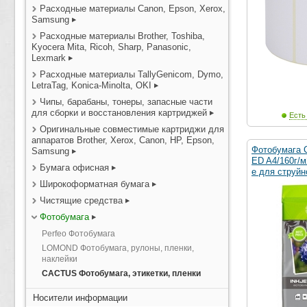
Расходные материалы Canon, Epson, Xerox,
Samsung
Расходные материалы Brother, Toshiba,
Kyocera Mita, Ricoh, Sharp, Panasonic,
Lexmark
Расходные материалы TallyGenicom, Dymo,
LetraTag, Konica-Minolta, OKI
Чипы, барабаны, тонеры, запасные части
для сборки и восстановления картриджей
Есть
Оригинальные совместимые картриджи для
аппаратов Brother, Xerox, Canon, HP, Epson,
Фотобумага 
Samsung
ED A4/160г/м
Бумага офисная
е для струйн
Широкоформатная бумага
Чистящие средства
Фотобумага
Perfeo Фотобумага
LOMOND Фотобумага, рулоны, пленки,
наклейки
CACTUS Фотобумага, этикетки, пленки
Носители информации