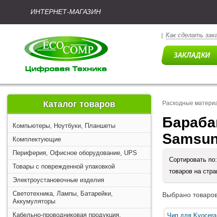
ИНТЕРНЕТ-МАГАЗИН
Как сделать зак
|
Каталог товаров
Расходные матери
Барабан
Компьютеры, Ноутбуки, Планшеты
Samsung
Комплектующие
Периферия, Офисное оборудование, UPS
Сортировать по
Товары с поврежденной упаковкой
товаров на стр
Электроустановочные изделия
Светотехника, Лампы, Батарейки,
Выбрано товаров
Аккумуляторы
Кабельно-проводниковая продукция,
Чип для Kyocera