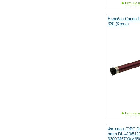
Есть на ц
Барабан Canon F
330 (Korea)
Есть на ц
Фотовал (OPC D
ntum DL-420/512
3300/M6700/M68