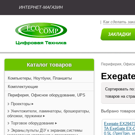
ИНТЕРНЕТ-МАГАЗИН
Как сделать зак
|
Каталог товаров
Периферия, Офисн
Exegat
Компьютеры, Ноутбуки, Планшеты
Комплектующие
Сортировать по
Периферия, Офисное оборудование, UPS
товаров на стр
Проекторы
Выбрано товаров
Уничтожители, ламинаторы, брошюраторы,
обложки, пружинки
Торговое оборудование
Exegate EX2947
TA ExeGate EX-
Экраны,пульты Д\У к экранам,системы
0.5L (7pin/7pin, у