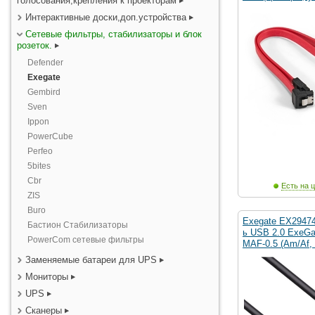
голосования,крепления к проекторам
Интерактивные доски,доп.устройства
Сетевые фильтры, стабилизаторы и блок
розеток.
Defender
Exegate
Gembird
Sven
Ippon
PowerCube
Perfeo
5bites
Cbr
Есть на ц
ZIS
Buro
Exegate EX2947
Бастион Стабилизаторы
ь USB 2.0 ExeG
PowerCom сетевые фильтры
MAF-0.5 (Am/Af, 
Заменяемые батареи для UPS
Мониторы
UPS
Сканеры