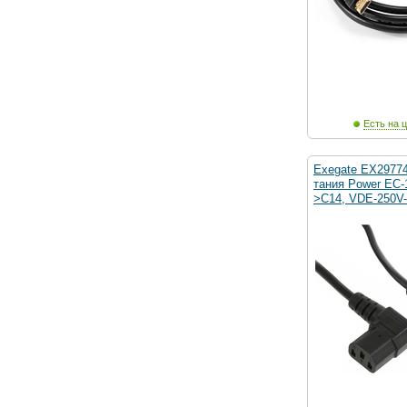
Есть на ц
Exegate EX2977
тания Power EC-
>C14, VDE-250V-