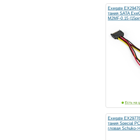
Exegate EX2947
тания SATA Exe
M2MF-0.15 (15pi
Есть на ц
Exegate EX2977
тания Special P
гловая Schuko-