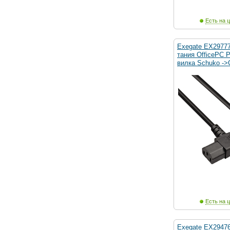
Есть на ц
Exegate EX2977
тания OfficePC 
вилка Schuko ->
Есть на ц
Exegate EX2947