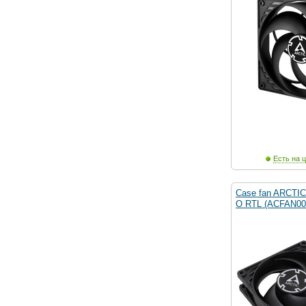
Есть на ц
Case fan ARCTI
O RTL (ACFAN00