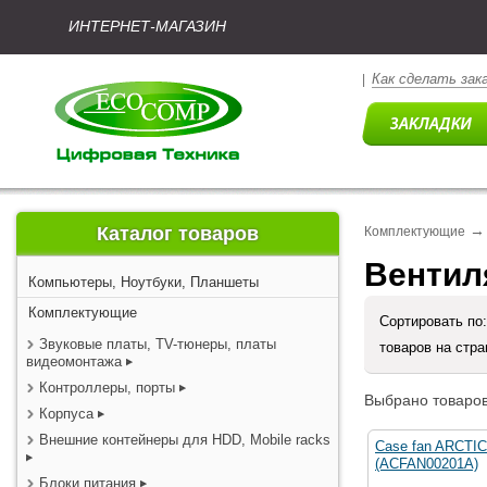
ИНТЕРНЕТ-МАГАЗИН
Как сделать зак
|
→
Каталог товаров
Комплектующие
Вентил
Компьютеры, Ноутбуки, Планшеты
Комплектующие
Сортировать по
Звуковые платы, TV-тюнеры, платы
товаров на стр
видеомонтажа
Контроллеры, порты
Выбрано товаров
Корпуса
Внешние контейнеры для HDD, Mobile racks
Case fan ARCTIC F
(ACFAN00201A)
Блоки питания