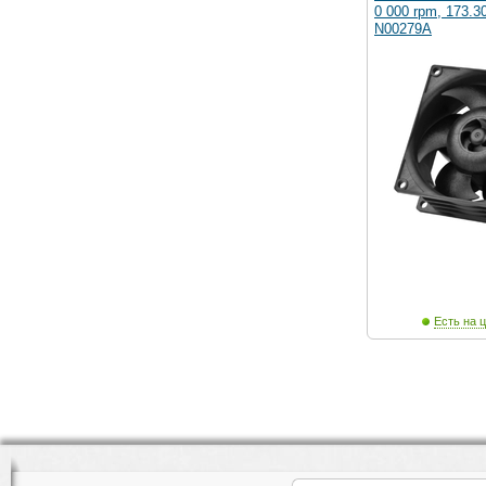
0 000 rpm, 173.3
N00279A
Есть на ц