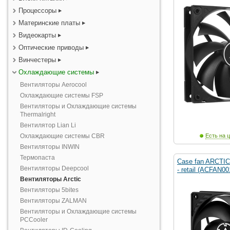
Процессоры
Материнские платы
Видеокарты
Оптические приводы
Винчестеры
Охлаждающие системы
Вентиляторы Aerocool
Охлаждающие системы FSP
Вентиляторы и Охлаждающие системы
Thermalright
Вентилятор Lian Li
Охлаждающие системы CBR
Есть на ц
Вентиляторы INWIN
Термопаста
Case fan ARCTIC 
Вентиляторы Deepcool
- retail (ACFAN0
Вентиляторы Arctic
Вентиляторы 5bites
Вентиляторы ZALMAN
Вентиляторы и Охлаждающие системы
PCCooler