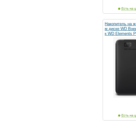
Есть на ц
Накопитель на ж
м диске WD Вне
к WD Elements P
Есть на ц