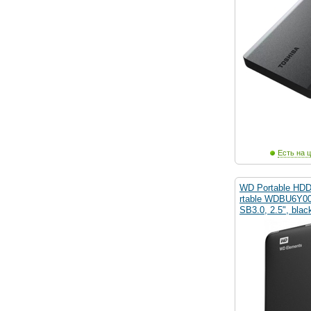
Есть на ц
WD Portable HDD
rtable WDBU6Y0
SB3.0, 2.5", blac