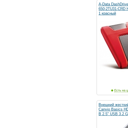
A-Data DashDrive
650-2TU31-CRD 
1 красный
Есть на ц
Внешний жестки
Canvio Basics 
B 2.5" USB 3.2 