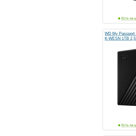
Есть на ц
WD My Passpor
K-WESN 1TB 2,5"
Есть на ц