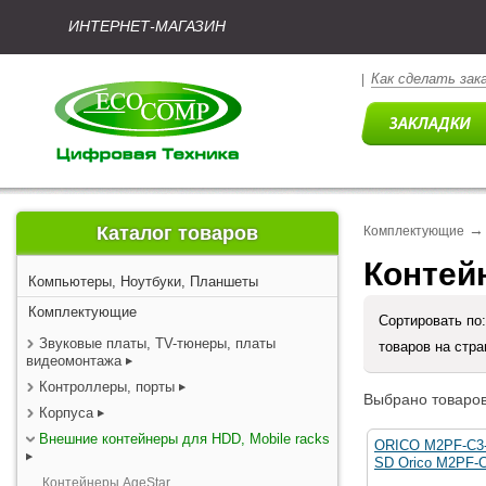
ИНТЕРНЕТ-МАГАЗИН
Как сделать зак
|
→
Каталог товаров
Комплектующие
Контей
Компьютеры, Ноутбуки, Планшеты
Комплектующие
Сортировать по
Звуковые платы, TV-тюнеры, платы
товаров на стр
видеомонтажа
Контроллеры, порты
Выбрано товаров
Корпуса
Внешние контейнеры для HDD, Mobile racks
ORICO M2PF-C3-
SD Orico M2PF-C
Контейнеры AgeStar