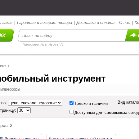
 заказ
Гарантии и возврат товара
Доставка и оплата
О нас
К
|
|
|
|
Например: Acer Aspire V3
↓
мент
обильный инструмент
омпрессоры
Вид катало
 по:
Только в наличии
страницу:
Доступные для самовывоза сего
ров: 2
0 Домкрат подкатно
Домкрат гидравлический подкатн