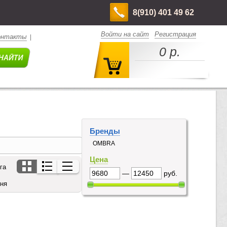
8(910) 401 49 62
Войти на сайт
Регистрация
онтакты
|
0 р.
Бренды
OMBRA
Цена
га
—
руб.
дня