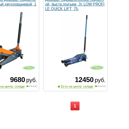
ный двухпоршневой, 1
ой, быстр.подъем, 3т LOW PROFI
LE QUICK LIFT, 75-
9680
12450
руб.
руб.
 на центр. складе
Есть на центр. складе
1