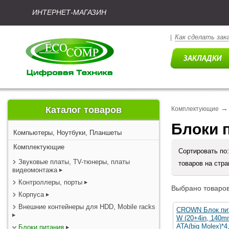
ИНТЕРНЕТ-МАГАЗИН
Как сделать зак
|
→
Каталог товаров
Комплектующие
Блоки 
Компьютеры, Ноутбуки, Планшеты
Комплектующие
Сортировать по
Звуковые платы, TV-тюнеры, платы
товаров на стр
видеомонтажа
Контроллеры, порты
Выбрано товаров
Корпуса
Внешние контейнеры для HDD, Mobile racks
CROWN Блок пи
W (20+4in, 140m
ATA(big Molex)*4
Блоки питания