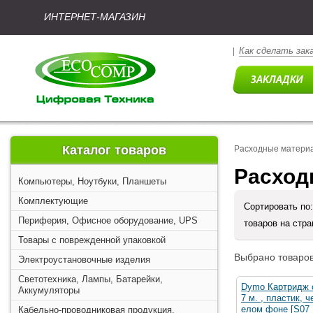
ИНТЕРНЕТ-МАГАЗИН
Как сделать зак
|
Каталог товаров
Расходные матери
Расход
Компьютеры, Ноутбуки, Планшеты
Комплектующие
Сортировать по
Периферия, Офисное оборудование, UPS
товаров на стр
Товары с поврежденной упаковкой
Выбрано товаров
Электроустановочные изделия
Светотехника, Лампы, Батарейки,
Dymo Картридж с
Аккумуляторы
7 м. , пластик, 
елом фоне [S07
Кабельно-проводниковая продукция,