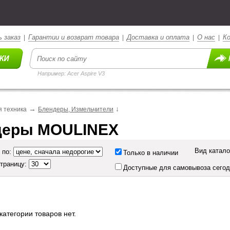
 заказ
Гарантии и возврат товара
Доставка и оплата
О нас
К
|
|
|
|
Например: Acer Aspire V3
→
↓
 техника
Блендеры, Измельчители
деры MOULINEX
Вид катало
 по:
Только в наличии
страницу:
Доступные для самовывоза сего
категории товаров нет.