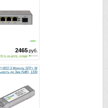
2465
руб.
Есть на центр. складе
P+W37-3 Модуль SFP+ W
ность до 3км (5dB), 1330