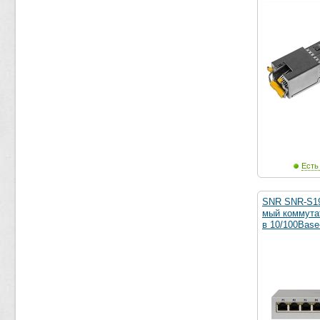
Есть
SNR SNR-S19
мый коммутат
в 10/100Base