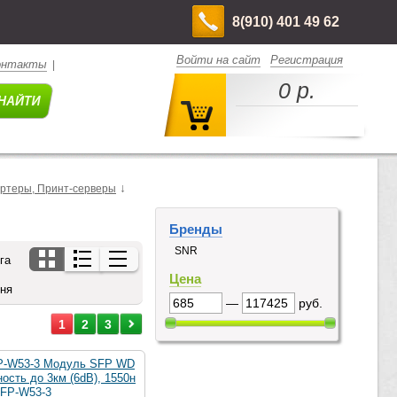
8(910) 401 49 62
Войти на сайт
Регистрация
онтакты
|
0 р.
↓
ертеры, Принт-серверы
Бренды
SNR
га
Цена
дня
—
руб.
1
2
3
P-W53-3 Модуль SFP WD
ость до 3км (6dB), 1550н
FP-W53-3