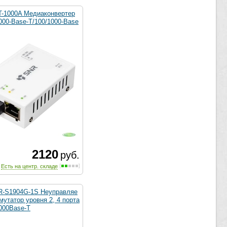
-1000A Медиаконвертер
000-Base-T/100/1000-Base
2120
руб.
Есть на центр. складе
-S1904G-1S Неуправляе
утатор уровня 2, 4 порта
1000Base-T