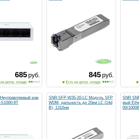
685
845
руб.
руб.
 на центр. складе
Есть на центр. складе
 Неуправляемый ком
SNR-SFP-W35-20-LC Модуль SFP
SNR SNR
-S1000-8T
WDM, дальность до 20км LC (14d
мый Ethe
B), 1310нм
00/1000