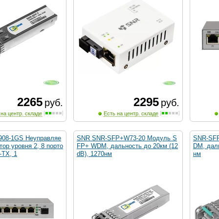
2265
2295
руб.
руб.
 на центр. складе
Есть на центр. складе
08-1GS Неуправляе
SNR SNR-SFP+W73-20 Модуль S
SNR-SF
ор уровня 2, 8 порто
FP+ WDM, дальность до 20км (12
DM, даль
-TX, 1
dB), 1270нм
нм