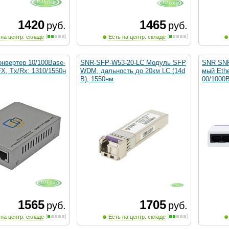
1420
1465
руб.
руб.
 на центр. складе
Есть на центр. складе
нвертер 10/100Base-
SNR-SFP-W53-20-LC Модуль SFP
SNR SNR
FX, Tx/Rx: 1310/1550н
WDM, дальность до 20км LC (14d
мый Ethe
B), 1550нм
00/1000
1565
1705
руб.
руб.
 на центр. складе
Есть на центр. складе