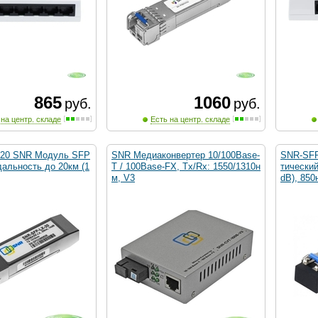
865
1060
руб.
руб.
 на центр. складе
Есть на центр. складе
-20 SNR Модуль SFP
SNR Медиаконвертер 10/100Base-
SNR-SFP
дальность до 20км (1
T / 100Base-FX, Tx/Rx: 1550/1310н
тический
м, V3
dB), 850