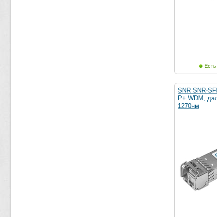
Есть
SNR SNR-SF
P+ WDM, даль
1270нм