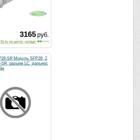
3165
руб.
Есть на центр. складе
28-SR Модуль SFP28, 2
SR, разъем LC, дальнос
0м