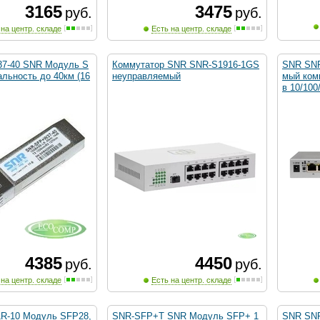
3165
3475
руб.
руб.
 на центр. складе
Есть на центр. складе
7-40 SNR Модуль S
Коммутатор SNR SNR-S1916-1GS
SNR SNR
льность до 40км (16
неуправляемый
мый комм
в 10/100
4385
4450
руб.
руб.
 на центр. складе
Есть на центр. складе
R-10 Модуль SFP28,
SNR-SFP+T SNR Модуль SFP+ 1
SNR SNR