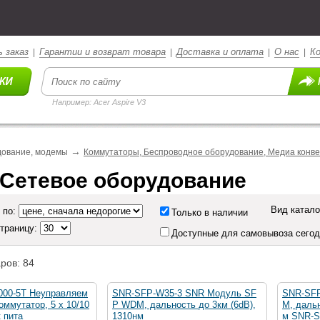
 заказ
Гарантии и возврат товара
Доставка и оплата
О нас
К
|
|
|
|
Например: Acer Aspire V3
→
дование, модемы
Коммутаторы, Беспроводное оборудование, Медиа конв
 Сетевое оборудование
Вид катало
 по:
Только в наличии
страницу:
Доступные для самовывоза сего
ров: 84
00-5T Неуправляем
SNR-SFP-W35-3 SNR Модуль SF
SNR-SF
коммутатор, 5 x 10/10
P WDM, дальность до 3км (6dB),
M, дальн
 пита
1310нм
м SNR-S