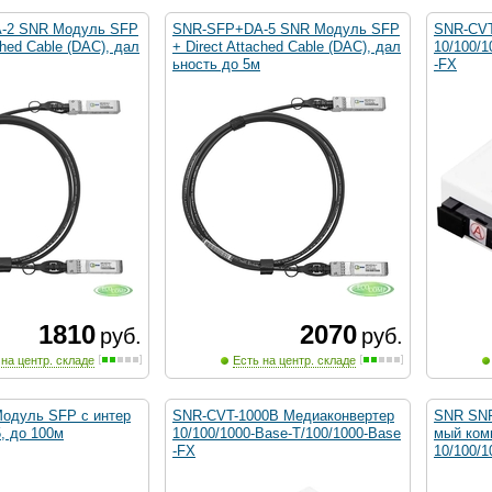
-2 SNR Модуль SFP
SNR-SFP+DA-5 SNR Модуль SFP
SNR-CVT
ched Cable (DAC), дал
+ Direct Attached Cable (DAC), дал
10/100/1
ьность до 5м
-FX
1810
2070
руб.
руб.
 на центр. складе
Есть на центр. складе
одуль SFP с интер
SNR-CVT-1000B Медиаконвертер
SNR SNR
, до 100м
10/100/1000-Base-T/100/1000-Base
мый комм
-FX
10/100/