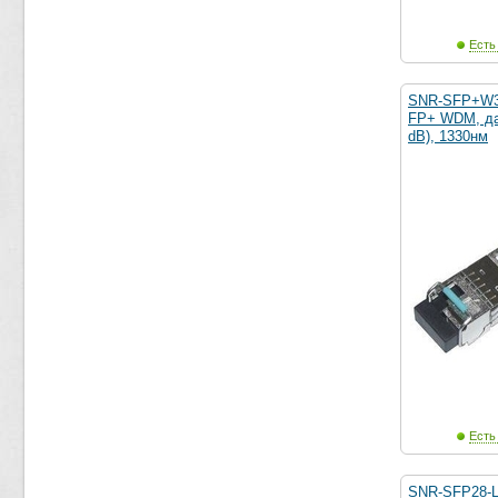
Есть
SNR-SFP+W3
FP+ WDM, да
dB), 1330нм
Есть
SNR-SFP28-L