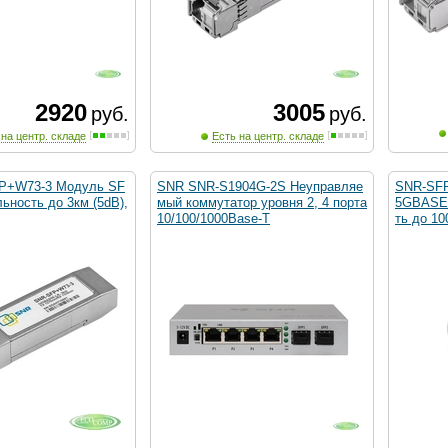
2920
3005
руб.
руб.
 на центр. складе
Есть на центр. складе
P+W73-3 Модуль SF
SNR SNR-S1904G-2S Неуправляе
SNR-SFP
ность до 3км (5dB),
мый коммутатор уровня 2, 4 порта
5GBASE-
10/100/1000Base-T
ть до 10