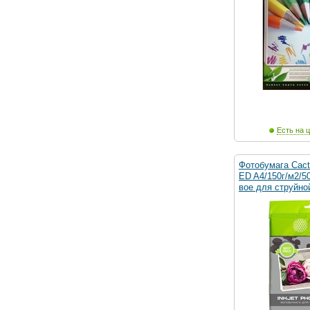
Есть на ц
Фотобумага Cac
ED A4/150г/м2/5
вое для струйно