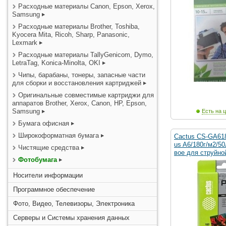
Расходные материалы Canon, Epson, Xerox,
Samsung
Расходные материалы Brother, Toshiba,
Kyocera Mita, Ricoh, Sharp, Panasonic,
Lexmark
Расходные материалы TallyGenicom, Dymo,
LetraTag, Konica-Minolta, OKI
Чипы, барабаны, тонеры, запасные части
для сборки и восстановления картриджей
Оригинальные совместимые картриджи для
аппаратов Brother, Xerox, Canon, HP, Epson,
Samsung
Есть на ц
Бумага офисная
Широкоформатная бумага
Cactus CS-GA61
us A6/180г/м2/50
Чистящие средства
вое для струйно
Фотобумага
Носители информации
Программное обеспечение
Фото, Видео, Телевизоры, Электроника
Серверы и Системы хранения данных