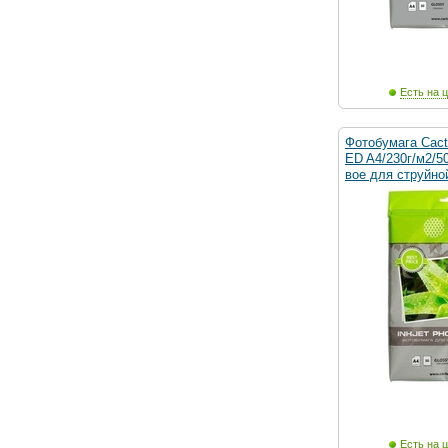
Есть на ц
Фотобумага Cac
ED A4/230г/м2/5
вое для струйно
Есть на ц