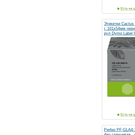
Есть на ц
Этикетки Cactus
г.:101x54мм чер
рул Dymo Label 
Есть на ц
Perfeo PF-GLA4-
rfeo глянцевая , 