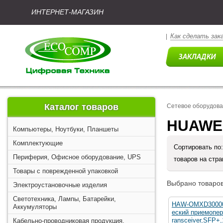
ИНТЕРНЕТ-МАГАЗИН
Как сделать зак
|
Каталог товаров
Сетевое оборудова
HUAWEI
Компьютеры, Ноутбуки, Планшеты
Комплектующие
Сортировать по
Периферия, Офисное оборудование, UPS
товаров на стр
Товары с поврежденной упаковкой
Выбрано товаров
Электроустановочные изделия
Светотехника, Лампы, Батарейки,
HAW-OMXD30000_
Аккумуляторы
еский приемопер
ransceiver,SFP+,
Кабельно-проводниковая продукция,