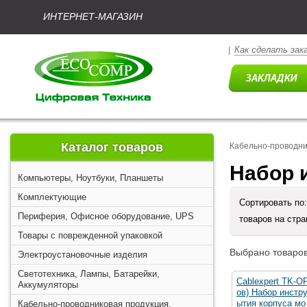
ИНТЕРНЕТ-МАГАЗИН
Как сделать зак
|
Каталог товаров
Кабельно-проводни
Набор 
Компьютеры, Ноутбуки, Планшеты
Комплектующие
Сортировать по
Периферия, Офисное оборудование, UPS
товаров на стр
Товары с поврежденной упаковкой
Выбрано товаров
Электроустановочные изделия
Светотехника, Лампы, Батарейки,
Cablexpert TK-O
Аккумуляторы
ов) Набор инстр
ытия корпуса мо
Кабельно-проводниковая продукция,