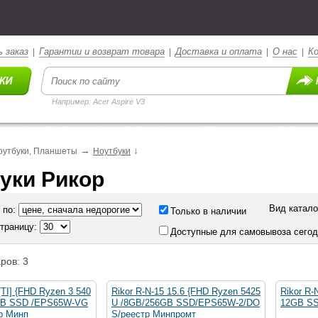
 заказ
Гарантии и возврат товара
Доставка и оплата
О нас
К
|
|
|
|
Например: Acer Aspire V3
→
↓
оутбуки, Планшеты
Ноутбуки
уки Рикор
Вид катало
 по:
Только в наличии
страницу:
Доступные для самовывоза сего
ров: 3
[TI] {FHD Ryzen 3 540
Rikor R-N-15 15.6 {FHD Ryzen 5425
Rikor R-
GB SSD /EPS65W-VG
U /8GB/256GB SSD/EPS65W-2/DO
12GB S
р Минп
S/реестр Минпромт