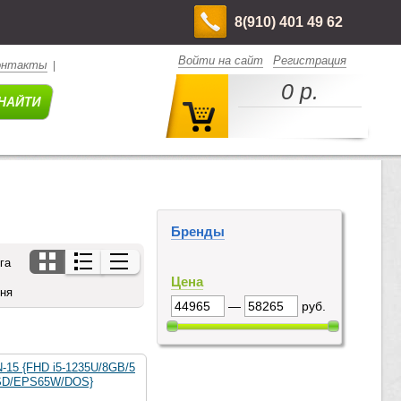
8(910) 401 49 62
Войти на сайт
Регистрация
онтакты
|
0 р.
Бренды
га
Цена
дня
—
руб.
N-15 {FHD i5-1235U/8GB/5
SD/EPS65W/DOS}