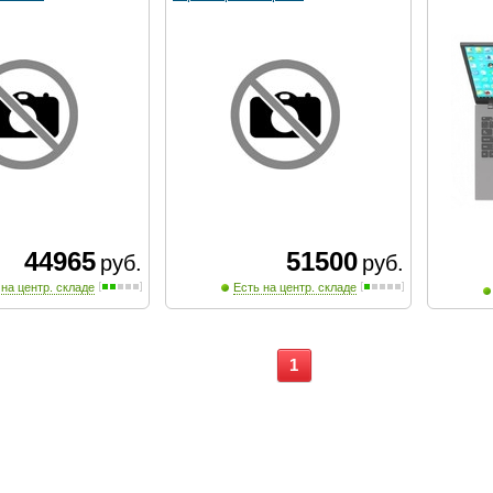
44965
51500
руб.
руб.
 на центр. складе
Есть на центр. складе
1