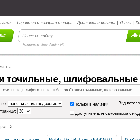
 заказ
Гарантии и возврат товара
Доставка и оплата
О нас
К
|
|
|
|
Например: Acer Aspire V3
↓
мент
и точильные, шлифовальные
и точильные, шлифовальные
Metabo Станки точильные, шлифовальные
Вид катало
 по:
Только в наличии
страницу:
Доступные для самовывоза сего
ров: 3
сиональный заточно
Metabo DS 150 Точило [61915000
ЗУБР ве