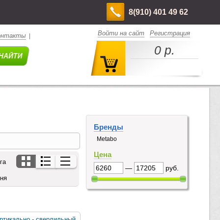
8(910) 401 49 62
Войти на сайт
Регистрация
онтакты
|
0 р.
Бренды
Metabo
Цена
га
—
руб.
дня
ртикально - сверлильный