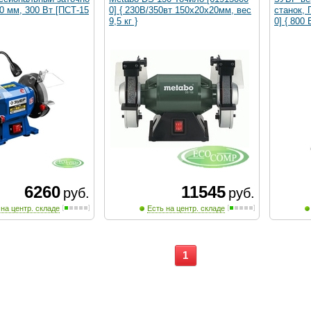
50 мм, 300 Вт [ПСТ-15
0] { 230В/350вт 150х20х20мм, вес
станок,
9,5 кг }
0] { 800 
6260
11545
руб.
руб.
 на центр. складе
Есть на центр. складе
1