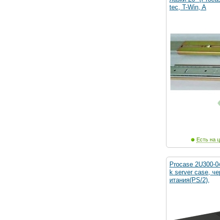
tec, T-Win, A
Есть на ц
Procase 2U300-0
k server case, ч
итания(PS/2),