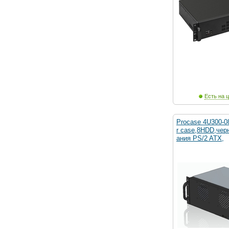
Есть на ц
Procase 4U300-0
r case,8HDD,чер
ания PS/2 ATX,