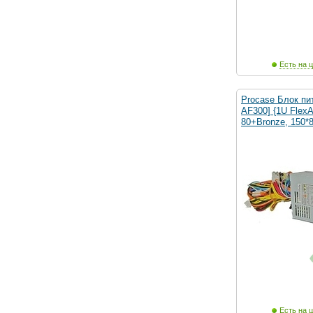
Есть на ц
Procase Блок пи
AF300] {1U Flex
80+Bronze, 150*
Есть на ц