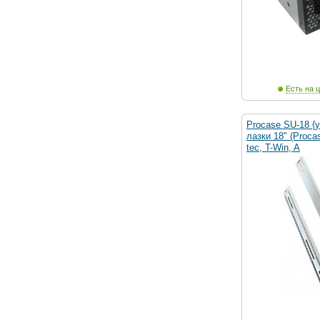
Есть на ц
Procase SU-18 {
лазки 18" (Proca
tec, T-Win, A