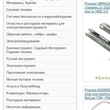
Материалы, Крепеж
Procase UBRACK
становки 2х SSD 
Силовая техника
или 1х HDD 3.5"
Системы безопасности и видеонаблюдения
Оснастка и расходные материалы для
электро-бензоинструмента
Офисная мебель, сейфы, шкафы
Электрооборудование
Бензоинструмент, Садовый Инструмент,
Садовая техника
Ручной инструмент
Электроинструмент
Портативная электроника
Есть на ц
Мелкая бытовая техника
Услуги и Получи!Фонд
Procase AD2080
Клавиатуры, Манипуляторы
ятор для корпус
BeCool (TW), P
Расходные материалы
Носители информации