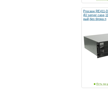
Procase RE411-D
4U server case,
ный,без блока п
Есть на ц