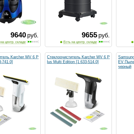
9640
9655
руб.
руб.
 на центр. складе
Есть на центр. складе
итель Karcher WV 6 P
Стеклоочиститель Karcher WV 6 P
Samsung
3-741.0]
lus Multi Edition [1.633-514.0]
EV Пылес
черный