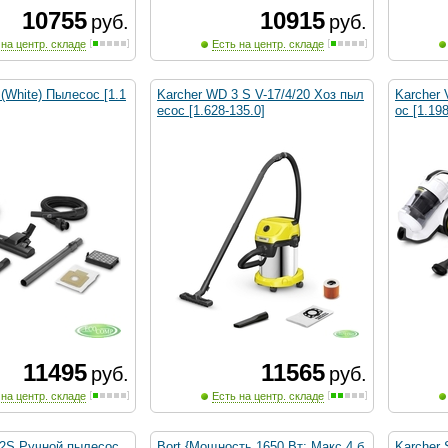
10755
10915
руб.
руб.
 на центр. складе
Есть на центр. складе
 (White) Пылесос [1.1
Karcher WD 3 S V-17/4/20 Хоз пыл
Karcher 
есос [1.628-135.0]
ос [1.198
11495
11565
руб.
руб.
 на центр. складе
Есть на центр. складе
 2S Ручной пылесос
Bort {Мощность 1650 Вт; Макс 4 б
Karcher 