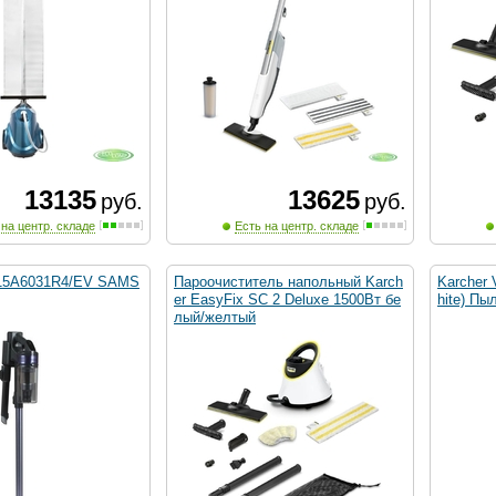
13135
13625
руб.
руб.
 на центр. складе
Есть на центр. складе
15A6031R4/EV SAMS
Пароочиститель напольный Karch
Karcher
er EasyFix SC 2 Deluxe 1500Вт бе
hite) Пы
лый/желтый