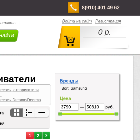
8(910) 401 49 62
Войти на сайт
Регистрация
онтакты
|
0 р.
иватели
Бренды
Bort
Samsung
есосы, отпариватели
L
Цена
есосы Dreame/Deerma
—
руб.
га
дня
1
2