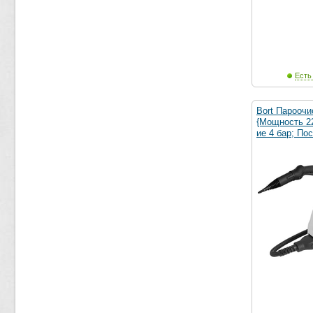
Есть
Bort Парооч
{Мощность 2
ие 4 бар; По