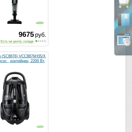
9675
руб.
Есть на центр. складе
 (SC8876) VCC8876H35/X
ос , контейнер, 2200 Вт,