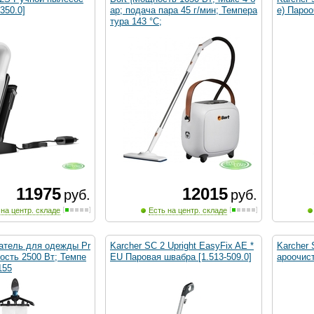
-350.0]
ар; подача пара 45 г/мин; Темпера
e) Пароо
тура 143 °С;
11975
12015
руб.
руб.
 на центр. складе
Есть на центр. складе
ватель для одежды Pr
Karcher SC 2 Upright EasyFix AE *
Karcher 
ность 2500 Вт; Темпе
EU Паровая швабра [1.513-509.0]
ароочист
155