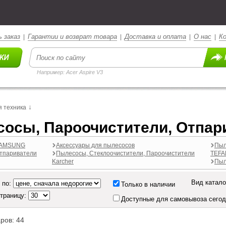
 заказ
Гарантии и возврат товара
Доставка и оплата
О нас
К
|
|
|
|
Например: Acer Aspire V3
↓
 техника
осы, Пароочистители, Отпар
SAMSUNG
Аксессуары для пылесосов
Пыл
тпариватели
Пылесосы, Стеклоочистители, Пароочистители
TEFA
Karcher
Пыл
Вид катало
 по:
Только в наличии
страницу:
Доступные для самовывоза сего
ров: 44