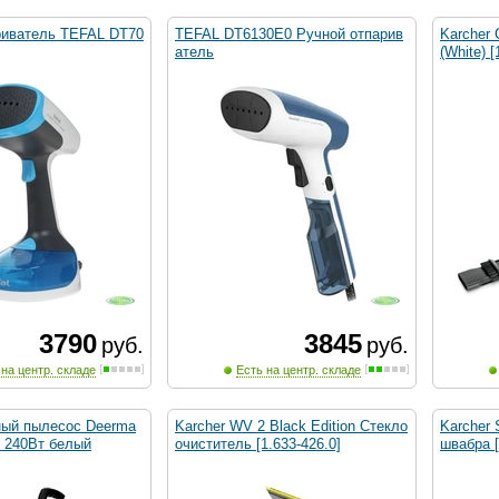
риватель TEFAL DT70
TEFAL DT6130E0 Ручной отпарив
Karcher
атель
(White) [
3790
3845
руб.
руб.
 на центр. складе
Есть на центр. складе
ный пылесос Deerma
Karcher WV 2 Black Edition Стекло
Karcher 
 240Вт белый
очиститель [1.633-426.0]
швабра [