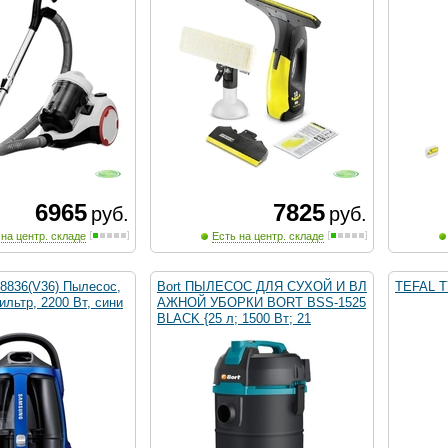
6965
7825
руб.
руб.
 на центр. складе
Есть на центр. складе
8836(V36) Пылесос,
Bort ПЫЛЕСОС ДЛЯ СУХОЙ И ВЛ
TEFAL T
льтр, 2200 Вт, сини
АЖНОЙ УБОРКИ BORT BSS-1525
BLACK {25 л; 1500 Вт; 21