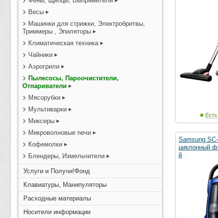
Фены, Щипцы, Выпрямители
Весы
Машинки для стрижки, Электробритвы,
Триммеры , Эпиляторы
Климатическая техника
Чайники
Аэрогрили
Пылесосы, Пароочистители,
Отпариватели
Мясорубки
Мультиварки
Есть
Миксеры
Микроволновые печи
Samsung SC-
Кофемолки
циклонный фи
й
Блендеры, Измельчители
Услуги и Получи!Фонд
Клавиатуры, Манипуляторы
Расходные материалы
Носители информации