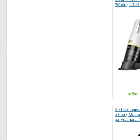
(White)[1.198
Есть
Bort Отпари
o Iron { Мощ
ратура пара 