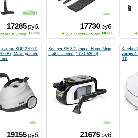
17285
17730
руб.
руб.
 на центр. складе
Есть на центр. складе
иститель BDR-2700-R
Karcher SE 3 Compact Home Мою
Karcher
200 Вт; Макс давлен
щий пылесос [1.081-530.0]
ункцией 
стоян
0.0]
19155
21675
руб.
руб.