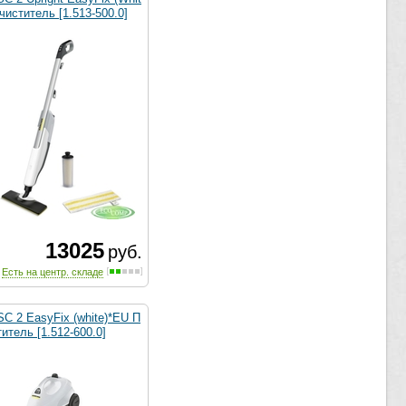
чиститель [1.513-500.0]
13025
руб.
Есть на центр. складе
SC 2 EasyFix (white)*EU П
итель [1.512-600.0]