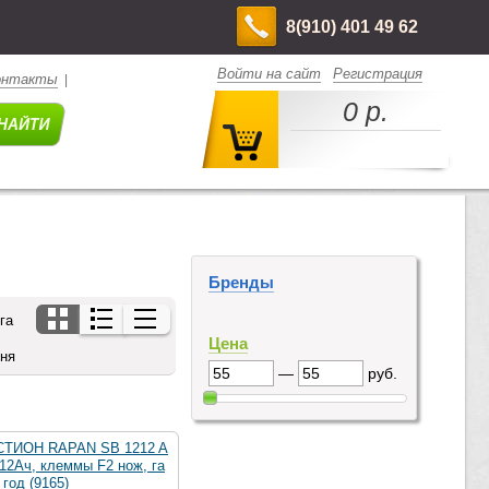
8(910) 401 49 62
Войти на сайт
Регистрация
онтакты
|
0 р.
Бренды
га
Цена
дня
—
руб.
СТИОН RAPAN SB 1212 A
12Ач, клеммы F2 нож, га
 год (9165)