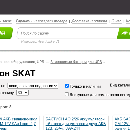
 заказ
Гарантии и возврат товара
Доставка и оплата
О нас
К
|
|
|
|
Например: Acer Aspire V3
→
↓
исное оборудование, UPS
Заменяемые батареи для UPS
он SKAT
Вид катало
 по:
Только в наличии
страницу:
Доступные для самовывоза сего
ров: 8
9 АКБ свинцово-кисл
БАСТИОН АО 2/26 аккумуляторн
АКБ БА
M 12V 9Ач I зар. 2,7
ый отсек для установки двух АКБ
GM 12V 
клем
12В, 26Ач, 399х244
рантия 1