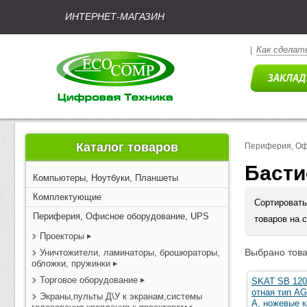
ИНТЕРНЕТ-МАГАЗИН
Как сделать
|
Каталог товаров
Периферия, Оф
Басти
Компьютеры, Ноутбуки, Планшеты
Комплектующие
Сортировать
Периферия, Офисное оборудование, UPS
товаров на 
Проекторы
Выбрано това
Уничтожители, ламинаторы, брошюраторы,
обложки, пружинки
Торговое оборудование
SKAT SB 120
отная тип AG
Экраны,пульты Д\У к экранам,системы
А, ножевые 