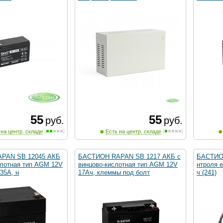
55
55
руб.
руб.
 на центр. складе
Есть на центр. складе
PAN SB 12045 АКБ
БАСТИОН RAPAN SB 1217 АКБ с
БАСТИОН
слотная тип AGM 12V
винцово-кислотная тип AGM 12V
нтроля е
,35А, н
17Ач, клеммы под болт
ч (241)