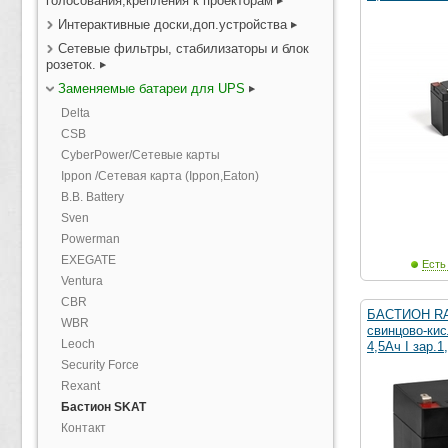
голосования,крепления к проекторам
Интерактивные доски,доп.устройства
Сетевые фильтры, стабилизаторы и блок
розеток.
Заменяемые батареи для UPS
Delta
CSB
CyberPower/Сетевые карты
Ippon /Сетевая карта (Ippon,Eaton)
B.B. Battery
Sven
Powerman
EXEGATE
Есть
Ventura
CBR
БАСТИОН RA
WBR
свинцово-ки
Leoch
4,5Ач I зар.1
Security Force
Rexant
Бастион SKAT
Контакт