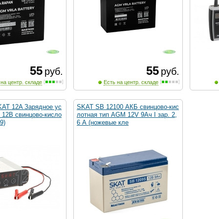
55
55
руб.
руб.
 на центр. складе
Есть на центр. складе
AT 12A Зарядное ус
SKAT SB 12100 АКБ свинцово-кис
 12В свинцово-кисло
лотная тип AGM 12V 9Ач I зар. 2,
9)
6 А (ножевые кле