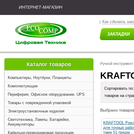
ИНТЕРНЕТ-МАГАЗИН
Как сделать зак
|
Каталог товаров
Ручной инструмент
KRAFTO
Компьютеры, Ноутбуки, Планшеты
Комплектующие
Сортировать по
Периферия, Офисное оборудование, UPS
товаров на стр
Товары с поврежденной упаковкой
Выбрано товаров
Электроустановочные изделия
Светотехника, Лампы, Батарейки,
KRAFTOOL Precis
Аккумуляторы
для точных рабо
тами 51 предм.,
Кабельно-проводниковая продукция,