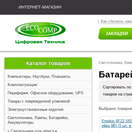
ИНТЕРНЕТ-МАГАЗИН
Как сделать зак
|
Каталог товаров
Светотехника, Лам
Батаре
Компьютеры, Ноутбуки, Планшеты
Комплектующие
Сортировать по
Периферия, Офисное оборудование, UPS
товаров на стр
Товары с поврежденной упаковкой
Выбрано товаров
Электроустановочные изделия
Светотехника, Лампы, Батарейки,
Ergolux 6F22 SR
Аккумуляторы
ейка,9В) (1 шт. в
Светильники для офиса