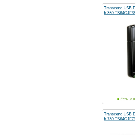
Transcend USB D
h 350 TS64GJF35
Есть на ц
Transcend USB D
h 730 TS64GJF73