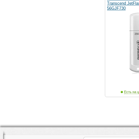
Transcend JetFl
56GJF730
Есть на ц