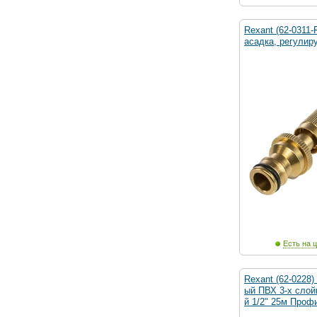
Rexant (62-0311
асадка, регулир
Есть на ц
Rexant (62-0228
ый ПВХ 3-х сло
й 1/2" 25м Проф