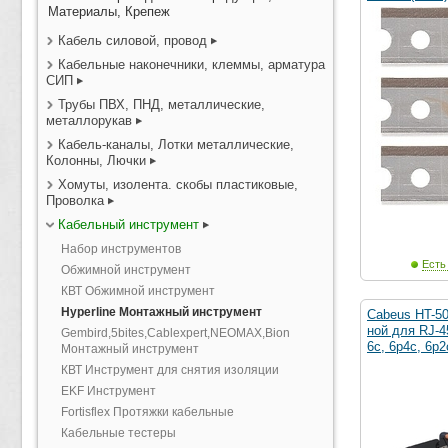
Материалы, Крепеж
Кабель силовой, провод
Кабельные наконечники, клеммы, арматура
СИП
Трубы ПВХ, ПНД, металлические,
металлорукав
Кабель-каналы, Лотки металлические,
Колонны, Лючки
Хомуты, изолента. скобы пластиковые,
Проволка
Кабельный инструмент
Набор инструментов
Есть
Обжимной инструмент
КВТ Обжимной инструмент
Hyperline Монтажный инструмент
Cabeus HT-5
ной для RJ-45
Gembird,5bites,Cablexpert,NEOMAX,Bion
6с, 6р4с, 6р2
Монтажный инструмент
КВТ Инструмент для снятия изоляции
EKF Инструмент
Fortisflex Протяжки кабельные
Кабельные тестеры