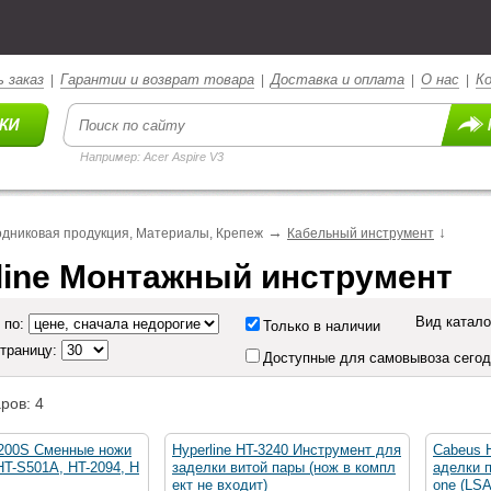
 заказ
Гарантии и возврат товара
Доставка и оплата
О нас
К
|
|
|
|
Например: Acer Aspire V3
→
↓
дниковая продукция, Материалы, Крепеж
Кабельный инструмент
line Монтажный инструмент
Вид катало
 по:
Только в наличии
страницу:
Доступные для самовывоза сего
ров: 4
-200S Сменные ножи
Hyperline HT-3240 Инструмент для
Cabeus 
HT-S501A, HT-2094, H
заделки витой пары (нож в компл
аделки п
ект не входит)
one (LS