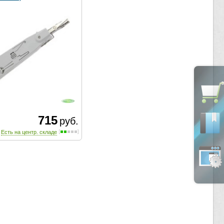
715
руб.
Есть на центр. складе