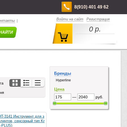
8(910) 401 49 62
Войти на сайт
Регистрация
онтакты
|
0 р.
Бренды
Hyperline
га
Цена
дня
—
руб.
HT-3141 Инструмент для з
линтов, сенсорный тип Kr
A-PLUS)