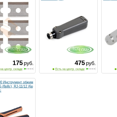
175
475
руб.
руб.
 на центр. складе
Есть на центр. складе
00 Инструмент обжим
 (8р8с), RJ-11/12 (6р
с