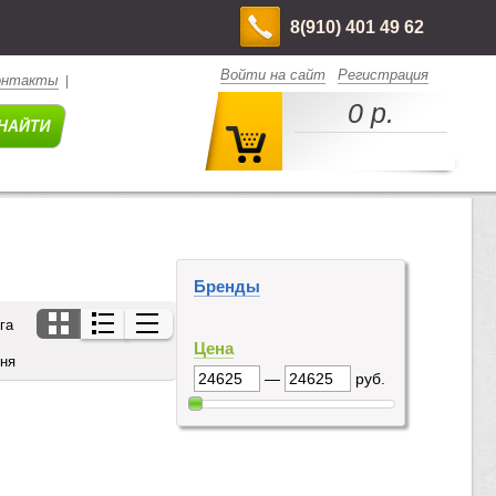
8(910) 401 49 62
Войти на сайт
Регистрация
онтакты
|
0 р.
Бренды
га
Цена
дня
—
руб.