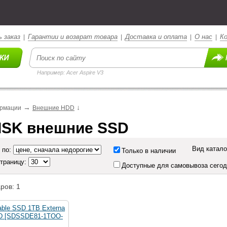
 заказ
Гарантии и возврат товара
Доставка и оплата
О нас
К
|
|
|
|
Например: Acer Aspire V3
→
↓
рмации
Внешние HDD
SK внешние SSD
Вид катало
 по:
Только в наличии
страницу:
Доступные для самовывоза сего
ров: 1
able SSD 1TB Externa
SSD [SDSSDE81-1TOO-