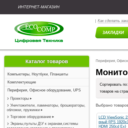
ИНТЕРНЕТ-МАГАЗИН
Как сделать зак
|
Каталог товаров
Периферия, Офисн
Монито
Компьютеры, Ноутбуки, Планшеты
Комплектующие
Сортировать по
Периферия, Офисное оборудование, UPS
товаров на стр
Проекторы
Выбрано товаров
Уничтожители, ламинаторы, брошюраторы,
обложки, пружинки
Торговое оборудование
LCD ViewSonic 2
рный {IPS 1920x
Экраны,пульты Д\У к экранам,системы
HDMI 250cd Ex}