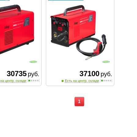
30735
37100
руб.
руб.
 на центр. складе
Есть на центр. складе
1