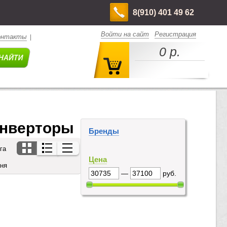
8(910) 401 49 62
Войти на сайт
Регистрация
онтакты
|
0 р.
Инверторы
Бренды
га
Цена
дня
—
руб.