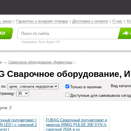
 заказ
Гарантии и возврат товара
Доставка и оплата
О нас
К
|
|
|
|
Например: Acer Aspire V3
→
↓
ка
Сварочное оборудование, Инверторы
 Сварочное оборудование, 
Вид катало
 по:
Только в наличии
страницу:
Доступные для самовывоза сего
ров: 2
чный полуавтомат I
FUBAG Сварочный полуавтомат и
 LED ( с горелкой 2
нвертор IRMIG PULSE 200 SYN (с
кте) [
горелкой 250А в ко