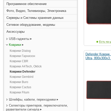
Программное обеспечение
Фото, Видео, Телевизоры, Электроника
Серверы и Системы хранения данных
Сетевое оборудование, модемы
Аксессуары
USB-гаджеты
Есть на ц
Коврики
Коврики Dialog
Defender Коврик
Коврики Гарнизон
Ultra, 800х300х3
Коврики CBR
Коврики A4Tech, Oklick
Коврики Defender
Коврики Gembird
Коврики Buro
Коврики Cactus
Коврики Filum
Шлейфы, кабели, переходники
Селекторы принтеров, переключатели,
разветвители сигнала