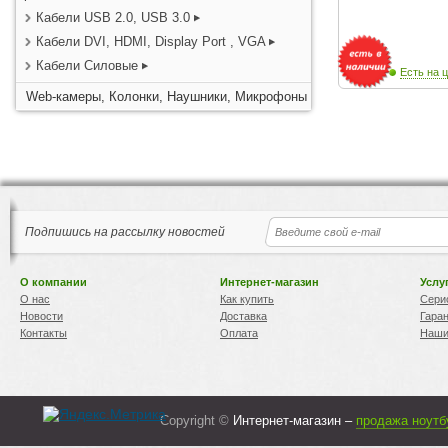
Кабели USB 2.0, USB 3.0
Кабели DVI, HDMI, Display Port , VGA
Кабели Силовые
Есть на ц
Web-камеры, Колонки, Наушники, Микрофоны
Подпишись на рассылку новостей
О компании
Интернет-магазин
Услу
О нас
Как купить
Сери
Новости
Доставка
Гара
Контакты
Оплата
Наши
Copyright ©
Интернет-магазин –
продажа ноутб