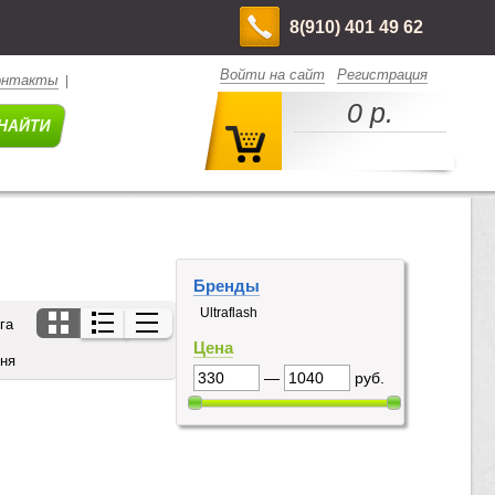
8(910) 401 49 62
Войти на сайт
Регистрация
онтакты
|
0 р.
Бренды
Ultraflash
га
Цена
дня
—
руб.