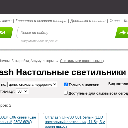
 заказ
Гарантии и возврат товара
Доставка и оплата
О нас
К
|
|
|
|
Например: Acer Aspire V3
→
↓
Лампы, Батарейки, Аккумуляторы
Светильники настольные
flash Настольные светильники
Вид катало
 по:
Только в наличии
страницу:
Доступные для самовывоза сего
ров: 2
F-301P С06 синий (Све
Ultraflash UF-730 С01 белый (LED
тольный,230V 60W)
настольный светильник, 11 Вт, 3 у
ровня яркост