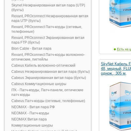
Skynet Неэкранированная витая пара (UTP)
(бухты)
Rexant, PROconnect Неэкранированная витая
пара UTP (бухты)
Rexant, PROconnect Патч-корды (сетевые,
телефонные)
Rexant, PROconnect Экранированная витая
пара FTP (бухты)
Bion Cable - Витая пара
Есть на ц
Rexant, PROconnect Патч-корды волоконно-
оптические, пигтейлы
SkyNet Кабель F
Cabeus Кабель волоконно-оптический
48, медный, FLU
Cabeus Неэкранированная витая пара (бухты)
однож., 305 м,
Cabeus Экранированная витая пара (бухты)
Cabeus Коммутационные шнуры
ITK - Патч-корды, Патч-панели, оптические
патч корды
Cabeus Патч-корды (сетевые, телефонные)
NEOMAX - Витая пара РФ
NEOMAX - Патч-корды
NEOMAX Витая пара
Коммутационные шнуры