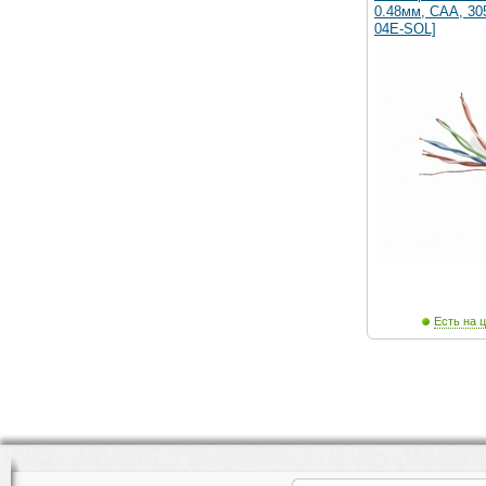
0.48мм, CAA, 30
04E-SOL]
Есть на ц