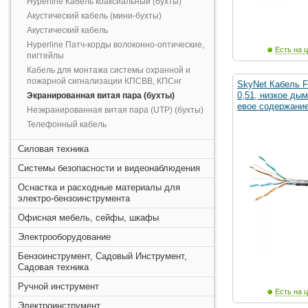
Hyperline Кабель коаксиальный (бухты)
Акустический кабель (мини-бухты)
Акустический кабель
Hyperline Патч-корды волоконно-оптические,
Есть на ц
пигтейлы
Кабель для монтажа системы охранной и
пожарной сигнализации КПСВВ, КПСнг
SkyNet Кабель F
0,51, низкое ды
Экранированная витая пара (бухты)
евое содержание
Неэкранированная витая пара (UTP) (бухты)
Телефонный кабель
Силовая техника
Системы безопасности и видеонаблюдения
Оснастка и расходные материалы для
электро-бензоинструмента
Офисная мебель, сейфы, шкафы
Электрооборудование
Бензоинструмент, Садовый Инструмент,
Садовая техника
Ручной инструмент
Есть на ц
Электроинструмент