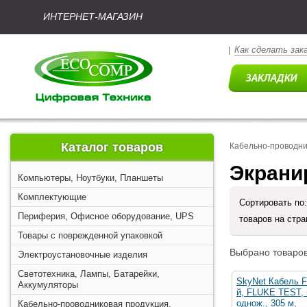
ИНТЕРНЕТ-МАГАЗИН
Как сделать зак
|
Каталог товаров
Кабельно-проводни
Экрани
Компьютеры, Ноутбуки, Планшеты
Комплектующие
Сортировать по
Периферия, Офисное оборудование, UPS
товаров на стр
Товары с поврежденной упаковкой
Выбрано товаров
Электроустановочные изделия
Светотехника, Лампы, Батарейки,
SkyNet Кабель F
Аккумуляторы
й, FLUKE TEST, к
однож., 305 м,
Кабельно-проводниковая продукция,