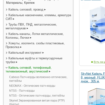
Материалы, Крепеж
Кабель силовой, провод
Кабельные наконечники, клеммы, арматура
СИП
Трубы ПВХ, ПНД, металлические,
металлорукав
Кабель-каналы, Лотки металлические,
Колонны, Лючки
Хомуты, изолента. скобы пластиковые,
Проволка
Кабельный инструмент
Кабельные муфты и термоусадочные
трубки
Есть на ц
Кабель сетевой, телефонный,
телевизионный, акустический
SkyNet Кабель F
Cabeus Патч-корды волоконно-оптические,
8, медный, FLUK
пигтейлы
днож., 305 м,
NEOMAX - Оптические патч-корды
NTSS - Патч-корды
NTSS - Оптические патч-корды, пигтейлы
Skynet Экранированная витая пара (FTP)
(бухты)