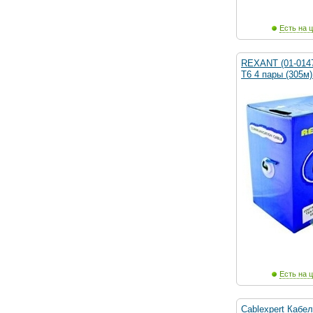
Есть на ц
REXANT (01-014
T6 4 пары (305м)
Есть на ц
Cablexpert Кабел