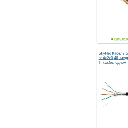
Есть на ц
SkyNet Кабель S
or 4x2x0,48, ме
T, кат.5e, однож