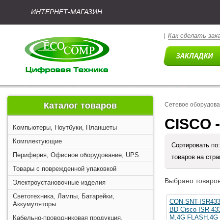
ИНТЕРНЕТ-МАГАЗИН
Как сделать зак
|
Каталог товаров
Сетевое оборудова
CISCO 
Компьютеры, Ноутбуки, Планшеты
Комплектующие
Сортировать по
Периферия, Офисное оборудование, UPS
товаров на стр
Товары с поврежденной упаковкой
Выбрано товаров
Электроустановочные изделия
Светотехника, Лампы, Батарейки,
CON-SNT-ISR43
Аккумуляторы
BD Cisco ISR 43
M,4G FLASH,4G
Кабельно-проводниковая продукция,