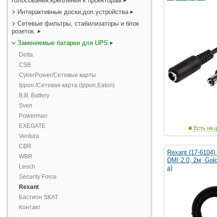
голосования,крепления к проекторам
Интерактивные доски,доп.устройства
Сетевые фильтры, стабилизаторы и блок
розеток.
Заменяемые батареи для UPS
Delta
CSB
CyberPower/Сетевые карты
Ippon /Сетевая карта (Ippon,Eaton)
B.B. Battery
Sven
Powerman
EXEGATE
Есть на ц
Ventura
CBR
Rexant (17-6104)
WBR
DMI 2.0, 2м, Gol
Leoch
а)
Security Force
Rexant
Бастион SKAT
Контакт