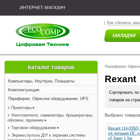
ИНТЕРНЕТ-МАГАЗИН
Как сделать зак
|
Каталог товаров
Периферия, Офисн
Rexant
Компьютеры, Ноутбуки, Планшеты
Комплектующие
Сортировать по
Периферия, Офисное оборудование, UPS
товаров на стр
Проекторы
Выбрано товаров
Уничтожители, ламинаторы, брошюраторы,
обложки, пружинки
Торговое оборудование
Rexant (14-0350)
ля питания DC гн
Экраны,пульты Д\У к экранам,системы
х5,5мм) 1,5м