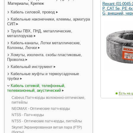
Материалы, Крепеж
Rexant (01-0045-
P, CAT 5e, PE 4
Кабель силовой, провод
G, внешний, чер
Кабельные наконечники, клеммы, арматура
СИП
Трубы ПВХ, ПНД, металлические,
металлорукав
Кабель-каналы, Лотки металлические,
Колонны, Лючки
Хомуты, изолента. скобы пластиковые,
Проволка
Кабельный инструмент
Кабельные муфты и термоусадочные
трубки
Кабель сетевой, телефонный,
телевизионный, акустический
Есть на ц
Cabeus Патч-корды волоконно-оптические,
пигтейлы
NEOMAX - Оптические патч-корды
NTSS - Патч-корды
NTSS - Оптические патч-корды, пигтейлы
Skynet Экранированная витая пара (FTP)
(бухты)