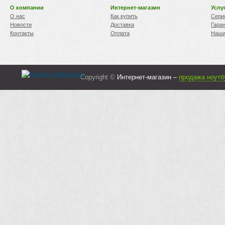
О компании
Интернет-магазин
Услу
О нас
Как купить
Сери
Новости
Доставка
Гара
Контакты
Оплата
Наши
Copyright ©
Интернет-магазин –
продажа ноутб