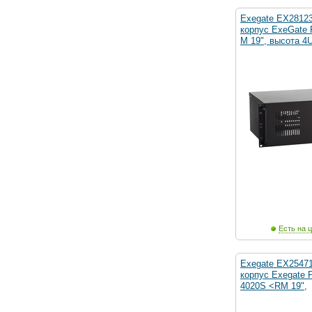
Exegate EX2812
корпус ExeGate 
M 19", высота 4U
Есть на ц
Exegate EX2547
корпус Exegate P
4020S <RM 19",