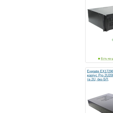
Есть на ц
Exegate EX1729
корпус Pro 2U20
та 2U, без БП,