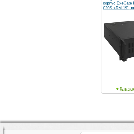
корпус ExeGate 
020S <RM 19", в
Есть на ц