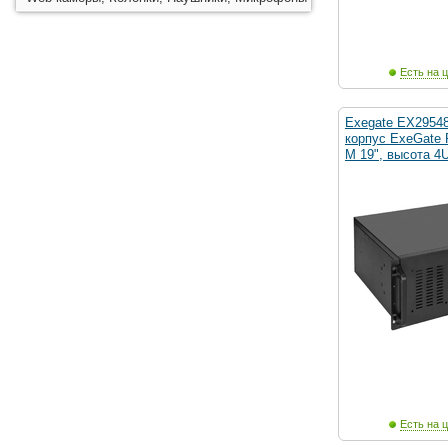
Есть на ц
Exegate EX2954
корпус ExeGate 
M 19", высота 4U
Есть на ц