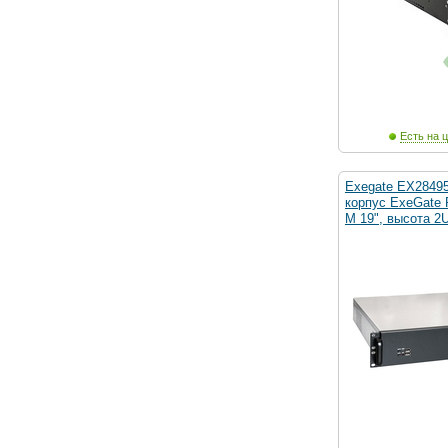
Есть на ц
Exegate EX2849
корпус ExeGate 
M 19", высота 2U