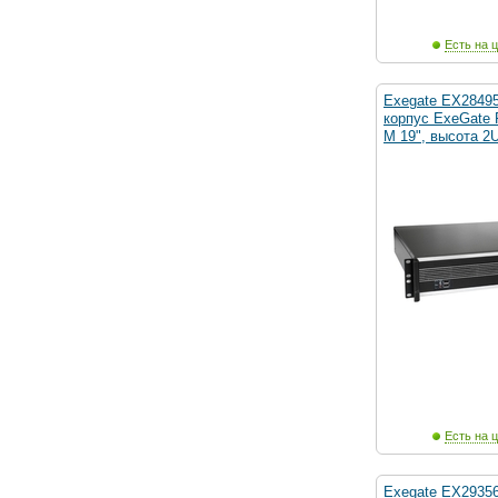
Есть на ц
Exegate EX2849
корпус ExeGate 
M 19", высота 2U
Есть на ц
Exegate EX2935