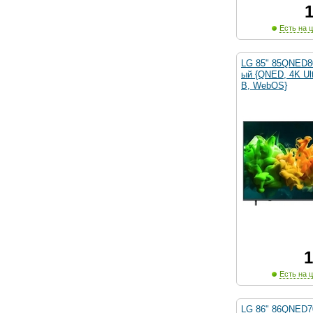
Есть на ц
LG 85" 85QNED
ый {QNED, 4K Ul
В, WebOS}
1
Есть на ц
LG 86" 86QNED