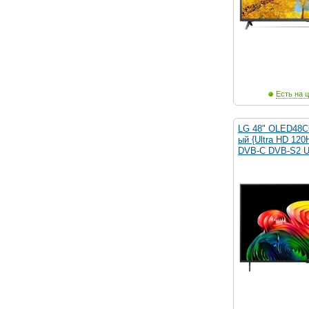
Есть на ц
LG 48" OLED48
ый {Ultra HD 12
DVB-C DVB-S2 