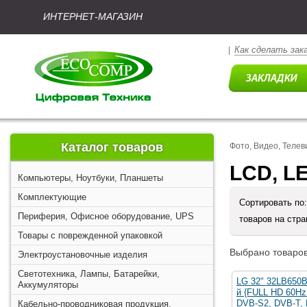
ИНТЕРНЕТ-МАГАЗИН
Как сделать зак
|
Каталог товаров
Фото, Видео, Телев
LCD, L
Компьютеры, Ноутбуки, Планшеты
Комплектующие
Сортировать по
Периферия, Офисное оборудование, UPS
товаров на стр
Товары с поврежденной упаковкой
Выбрано товаров
Электроустановочные изделия
Светотехника, Лампы, Батарейки,
LG 32" 32LB650
Аккумуляторы
й {FULL HD 60Hz
DVB-S2, DVB-T,
Кабельно-проводниковая продукция,