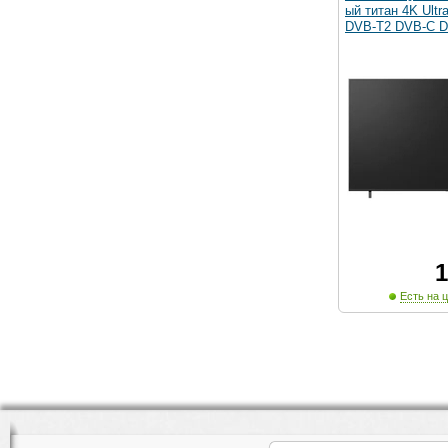
ый титан 4K Ult
DVB-T2 DVB-C 
1
Есть на ц