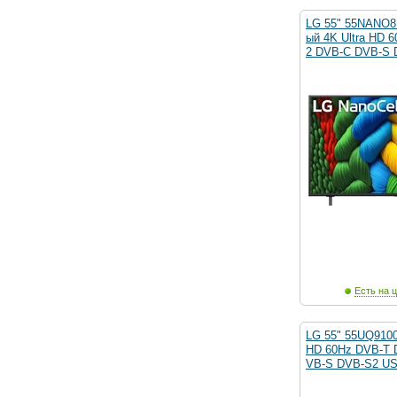
LG 55" 55NANO
ый 4K Ultra HD 
2 DVB-C DVB-S 
Есть на ц
LG 55" 55UQ9100
HD 60Hz DVB-T 
VB-S DVB-S2 US