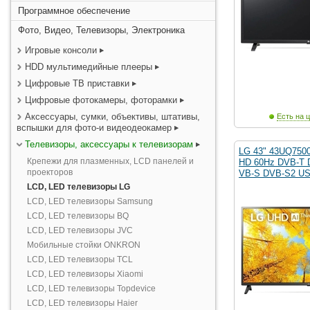
Программное обеспечение
Фото, Видео, Телевизоры, Электроника
Игровые консоли
HDD мультимедийные плееры
Цифровые ТВ приставки
Цифровые фотокамеры, фоторамки
Аксессуары, сумки, объективы, штативы,
Есть на ц
вспышки для фото-и видеодеокамер
Телевизоры, аксессуары к телевизорам
LG 43" 43UQ7500
Крепежи для плазменных, LCD панелей и
HD 60Hz DVB-T 
проекторов
VB-S DVB-S2 U
LCD, LED телевизоры LG
LCD, LED телевизоры Samsung
LCD, LED телевизоры BQ
LCD, LED телевизоры JVC
Мобильные стойки ONKRON
LCD, LED телевизоры TCL
LCD, LED телевизоры Xiaomi
LCD, LED телевизоры Topdevice
LCD, LED телевизоры Haier