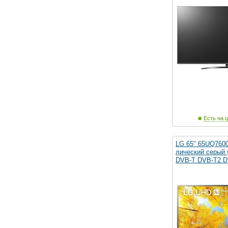
Есть на ц
LG 65" 65UQ760
лический серый 
DVB-T DVB-T2 