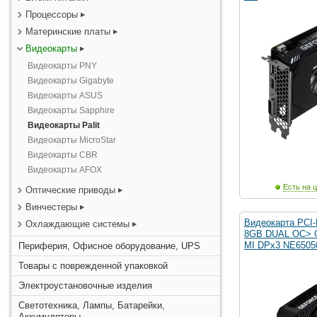
Процессоры
Материнские платы
Видеокарты
Видеокарты PNY
Видеокарты Gigabyte
Видеокарты ASUS
Видеокарты Sapphire
Видеокарты Palit
Видеокарты MicroStar
Видеокарты CBR
Видеокарты AFOX
Есть на ц
Оптические приводы
Винчестеры
Видеокарта PCI-
Охлаждающие системы
8GB DUAL OC> 
MI DPx3 NE6505
Периферия, Офисное оборудование, UPS
Товары с поврежденной упаковкой
Электроустановочные изделия
Светотехника, Лампы, Батарейки,
Аккумуляторы