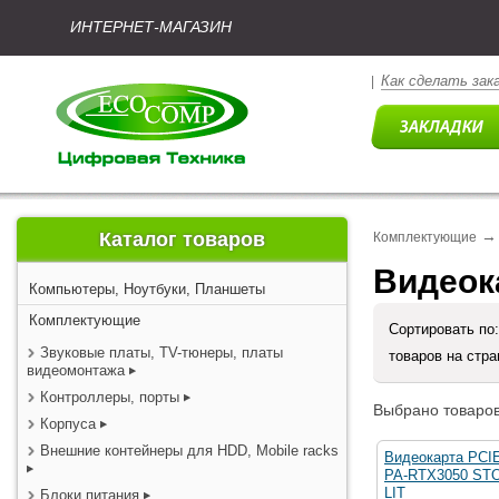
ИНТЕРНЕТ-МАГАЗИН
Как сделать зак
|
→
Каталог товаров
Комплектующие
Видеока
Компьютеры, Ноутбуки, Планшеты
Комплектующие
Сортировать по
Звуковые платы, TV-тюнеры, платы
товаров на стр
видеомонтажа
Контроллеры, порты
Выбрано товаров
Корпуса
Внешние контейнеры для HDD, Mobile racks
Видеокарта PCI
PA-RTX3050 ST
LIT
Блоки питания