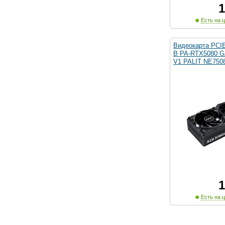
1
Есть на ц
Видеокарта PCI
B PA-RTX5080 
V1 PALIT NE750
1
Есть на ц