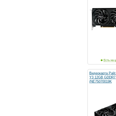
Есть на ц
Видеокарта Pali
Y3 12GB GDDR7 
(NE75070019K